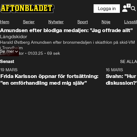
Logga in
Hem
Serier
Nyheter
Sport
Nöje
Livsstil
Amundsen efter blodiga medaljen: ”Jag offrade allt”
Längdskidor
Harald Østberg Amundsen efter bronsmedaljen i skiathlon på skid-VM 
i Trondheim
Se mer
Längdskidor
•
01.03.25
•
69 sek
Senast
SE ALLA
19 MARS
0:26
16 MARS
Frida Karlsson öppnar för fortsättning:
Svahn: ”Hur 
”en omförhandling med mig själv”
diskussion?