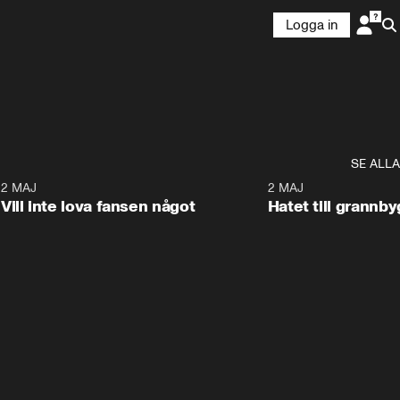
Logga in
SE ALLA
9
2 MAJ
0:33
2 MAJ
Vill inte lova fansen något
Hatet till grannb