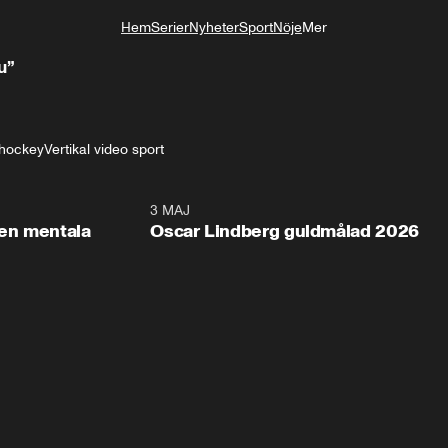
Hem
Serier
Nyheter
Sport
Nöje
Mer
Livsstil
u”
shockey
Vertikal video sport
2:26
3 MAJ
1:0
en mentala
Oscar Lindberg guldmålad 2026