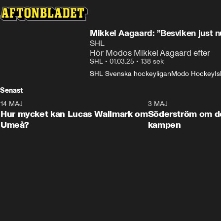
Mikkel Aagaard: ”Besviken just n
SHL
Hör Modos Mikkel Aagaard efter
SHL
•
01.03.25
•
138 sek
SHL Svenska hockeyligan
Modo Hockey
I
Senast
14 MAJ
1:18
3 MAJ
Plus
Hur mycket kan Lucas Wallmark om
Söderström om d
Umeå?
kampen