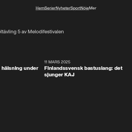
Hem
Serier
Nyheter
Sport
Nöje
Mer
Livsstil
deltävling 5 av Melodifestivalen
0:30
11 MARS 2025
0:4
 hälsning under
Finlandssvensk bastuslang: det
sjunger KAJ