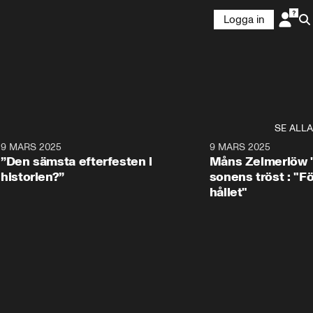
Logga in
SE ALLA
7
9 MARS 2025
0:29
9 MARS 2025
”Den sämsta efterfesten i
Måns Zelmerlöw 
historien?”
sonens tröst : "Fö
hållet"