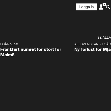
Logga in
SE ALLA
7
I GÅR 18:53
0:56
ALLSVENSKAN
•
I GÅR
Frankfurt numret för stort för
Ny förlust för Mjä
Malmö