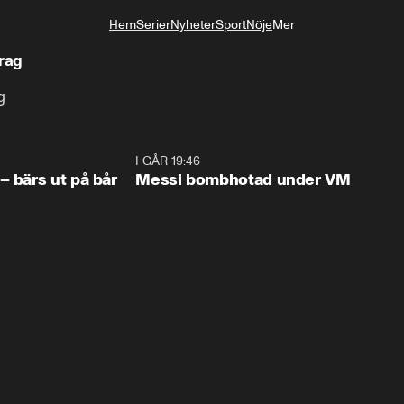
Hem
Serier
Nyheter
Sport
Nöje
Mer
Livsstil
rag
g
1:07
I GÅR 19:46
0:4
– bärs ut på bår
Messi bombhotad under VM