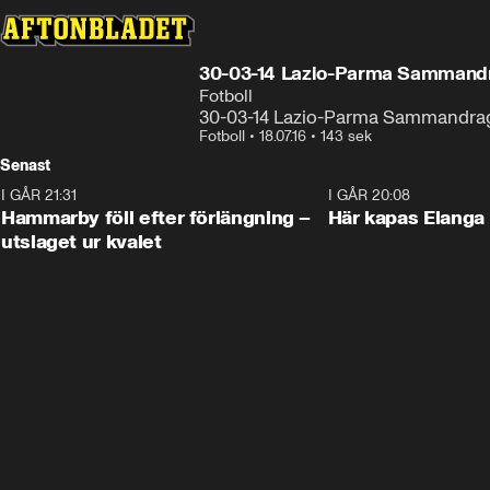
30-03-14 Lazio-Parma Sammand
Fotboll
30-03-14 Lazio-Parma Sammandra
Fotboll
•
18.07.16
•
143 sek
Senast
I GÅR 21:31
1:28
I GÅR 20:08
Hammarby föll efter förlängning –
Här kapas Elanga 
utslaget ur kvalet