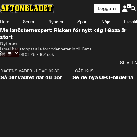
Logga in
Hem
Serier
Nyheter
Sport
Nöje
Livsstil
Mellanösternexpert: Risken för nytt krig i Gaza är
stort
Nyheter
Israel har stoppat alla förnödenheter in till Gaza.
Se mer
Nyheter
•
08.03.25
•
102 sek
SE ALLA
DAGENS VÄDER
•
I DAG 02:30
1:06
I GÅR 19:15
Så blir vädret där du bor
Se de nya UFO-bilderna