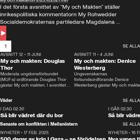
My och makten
S1 E1
23.10.25
21 min
I det första avsnittet av ”My och Makten” ställer 
inrikespolitiska kommentatorn My Rohwedder 
Socialdemokraternas partiledare Magdalena 
Andersson till svars.
1
SE ALLA
AVSNITT 12
•
11 JUNI
26:27
AVSNITT 11
•
4 JUNI
2
My och makten: Douglas
My och makten: Denice
Thor
Westerberg
Moderata ungdomsförbundet 
Ungsvenskarnas 
(MUF:s) ordförande Douglas Thor 
förbundsordförande Denice 
gästar My och makten. I avsnittet 
Westerberg gästar My och makten.
diskuteras tonårsutvisningarna och 
avsnittet diskuteras migrationsfrå
hur Moderaterna ska locka väljare till 
och hur SD ska locka kvinnliga 
Väder
SE ALLA
valet i höst. 
väljare. 
I DAG 02:30
1:06
I GÅR 02:30
Så blir vädret där du bor
Så blir vädr
Senaste om konflikten i Mellanöstern
SE ALLA
NYHETER
•
17 FEB. 2025
0:45
NYHETER
•
16 F
500 dagar av krig i Gaza – se förödelsen
Nya vapen ti