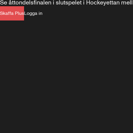
Se åttondelsfinalen i slutspelet i Hockeyettan me
Skaffa Plus
Logga in