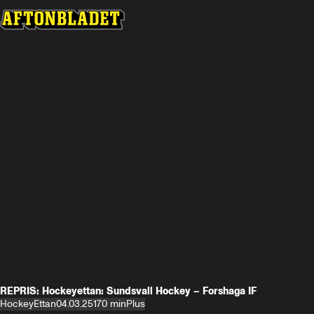
REPRIS: Hockeyettan: Sundsvall Hockey – Forshaga IF
HockeyEttan
04.03.25
170 min
Plus