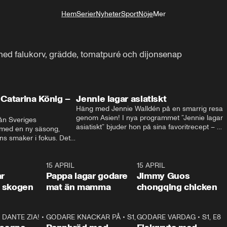
Hem
Serier
Nyheter
Sport
Nöje
Mer
Livsstil
 med falukorv, grädde, tomatpuré och dijonsenap
Catarina König –
Jennie lagar asiatiskt
Häng med Jennie Walldén på en smarrig resa 
genom Asien! I nya programmet ”Jennie lagar 
ån Sveriges 
asiatiskt” bjuder hon på sina favoritrecept – 
 med en ny säsong, 
från fräscha vietnamesiska sommarrullar till 
s smaker i fokus. Det 
krispig koreansk Bibimbap. Massor av smak, 
ingel, julfavoriter och 
smarta tips och matglädje utlovas!
rns fester till succé.
1:29
15 APRIL
0:53
15 APRIL
1:2
ar
Pappa lagar godare
Jimmy Guos
 i skogen
mat än mamma
chongqing chicken
DANTE ZIA!
16:10
•
GODARE KNACKAR PÅ
S1, E1
26:05
•
S1, E3
GODARE VARDAG
•
S1, E8
9:2