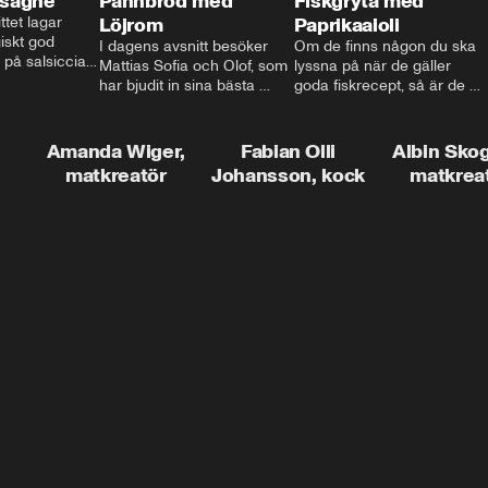
asagne
Pannbröd med
Fiskgryta med
ttet lagar 
Löjrom
Paprikaaioli
skt god 
I dagens avsnitt besöker 
Om de finns någon du ska 
 på salsiccia 
Mattias Sofia och Olof, som 
lyssna på när de gäller 
echamel och 
har bjudit in sina bästa 
goda fiskrecept, så är de 
ssa god ost. 
vänner Jessica och Roger, 
Thomas Sjögren. I det här 
ta!
för en trevlig middag. Han 
avsnittet får du receptet på 
visar hur man skapar en 
livets fiskgryta. Den perfekta 
Amanda Wiger,
Fabian Olli
Albin Sko
riktig restaurangupplevelse 
vardagsmatsfavoriten som 
matkreatör
Johansson, kock
matkrea
hemma, dom där extra 
funkar lika bra alla dagar i 
detaljerna som gör stor 
veckan.
skillnad och lyfta middagen 
till nästa nivå.