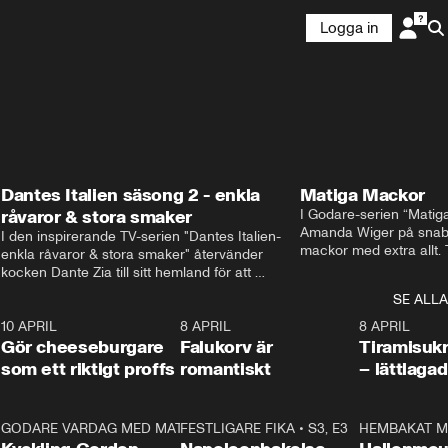
Logga in
Dantes Italien säsong 2 - enkla
Matiga Mackor
råvaror & stora smaker
I Godare-serien “Matig
Amanda Wiger på snabb
I den inspirerande TV-serien "Dantes Italien- 
mackor med extra allt. 
enkla råvaror & stora smaker" återvänder 
traditionella smörgåsarn
kocken Dante Zia till sitt hemland för att 
lunchmacka med chili ch
fördjupa sig i de kulinariska traditioner som 
SE ALLA
italiensk variant med vi
definierat Italiens själ. Denna säsong utforskar 
festliga snittar som gar
0
10 APRIL
Dante regionen Emilia-Romagna och staden 
2:04
8 APRIL
0:43
8 APRIL
Gör cheeseburgare
Parma, där han upptäcker den genuina 
Falukorv är
Tiramisuk
matfilosofin Cucina Povera.
som ett riktigt proffs
romantiskt
– lättlaga
2
GODARE VARDAG MED MATTIAS LARSSON
11:35
FESTLIGARE FIKA
•
S1, E6
•
S3, E3
13:18
HEMBAKAT M