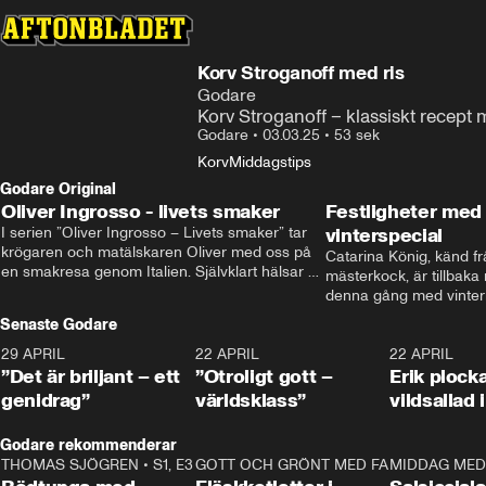
Korv Stroganoff med ris
Godare
Korv Stroganoff – klassiskt recept
Godare
•
03.03.25
•
53 sek
Korv
Middagstips
Godare Original
Oliver Ingrosso - livets smaker
Festligheter med 
I serien ”Oliver Ingrosso – Livets smaker” tar 
vinterspecial
krögaren och matälskaren Oliver med oss på 
Catarina König, känd fr
en smakresa genom Italien. Självklart hälsar 
mästerkock, är tillbaka
brodern Benjamin Ingrosso på i Rom.
denna gång med vintern
blir småplock till glöggm
Senaste Godare
enkla knep som gör vinte
29 APRIL
0:50
22 APRIL
1:00
22 APRIL
”Det är briljant – ett
”Otroligt gott –
Erik plock
genidrag”
världsklass”
vildsallad
Godare rekommenderar
THOMAS SJÖGREN
•
S1, E3
13:56
GOTT OCH GRÖNT MED FABBE
12:17
MIDDAG MED 
•
S2, E2