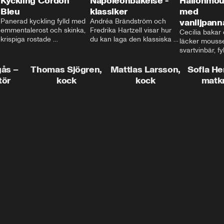
Kyckling Cordon
Napoleonbakelse -
Hallonmou
Bleu
klassiker
med
Panerad kyckling fylld med 
Andréa Brändström och 
vaniljpann
emmentalerost och skinka, 
Fredrika Hartzell visar hur 
Cecilia bakar e
krispiga rostade 
du kan laga den klassiska 
läcker mousse
salviapotatisar och hela 
napoleonbakelsen. En 
svartvinbär, fy
härligheten toppad med 
elegant och läcker efterrätt 
silkeslen vani
brynt smör och ärtor... Låter 
som imponerar vid varje 
gås –
Thomas Sjögren,
Mattias Larsson,
som vilar ova
Sofia He
det inte som en given succé 
tillfälle!
smulbotten. H
tör
kock
kock
matk
på middagsbordet i veckan? 
allting med va
Mattias visar dig alla tips 
vit chokladgrä
och trix för att du ska lyckas 
dig bästa tipse
med middagen.
dekorera en tår
snyggt!