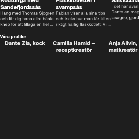
Rödtunga med
Fläskkotletter i
Salsiccial
Sandefjordssås
svampsås
I det här avsni
Dante en magi
Häng med Thomas Sjögren 
Fabian visar alla sina tips 
lasagne, gjord
och lär dig hans allra bästa 
och tricks hur man får till en 
med krämig b
knep för att tillaga en hel 
riktigt härlig fläskkotlett. Vi 
toppad med ma
fisk. I detta avsnitt blir de 
får även träffa den före 
Missa inte det
helstekt rödtunga med 
detta schlagerkungen 
Våra profiler
sandefjordssås och en 
Fredrik som lämnat stan 
Dante Zia, kock
Camilla Hamid –
Anja Allvin,
magisk sallad på pepparrot 
och sadlat om till grisbonde 
receptkreatör
matkreatör
och äpple.
på Gotland.