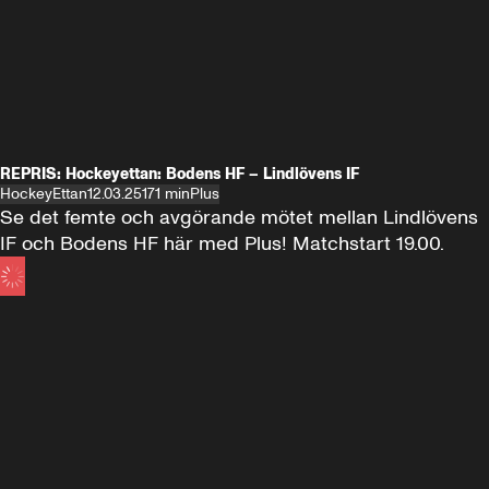
REPRIS: Hockeyettan: Bodens HF – Lindlövens IF
HockeyEttan
12.03.25
171 min
Plus
Se det femte och avgörande mötet mellan Lindlövens 
IF och Bodens HF här med Plus! Matchstart 19.00.