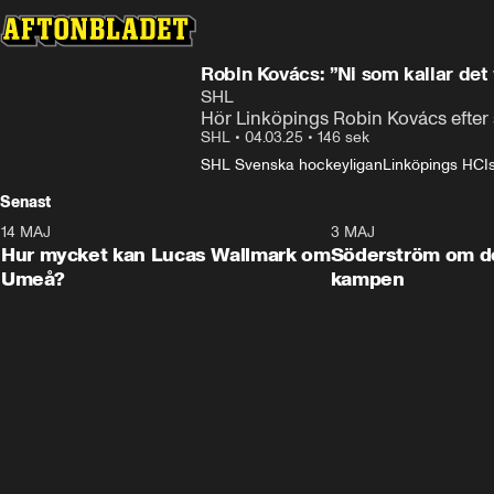
Robin Kovács: ”Ni som kallar det 
SHL
Hör Linköpings Robin Kovács efte
SHL
•
04.03.25
•
146 sek
SHL Svenska hockeyligan
Linköpings HC
I
Senast
14 MAJ
1:18
3 MAJ
Plus
Hur mycket kan Lucas Wallmark om
Söderström om d
Umeå?
kampen