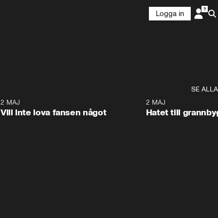
Logga in
SE ALLA
9
2 MAJ
0:33
2 MAJ
Vill inte lova fansen något
Hatet till grannb