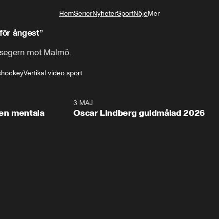
Hem
Serier
Nyheter
Sport
Nöje
Mer
Livsstil
för ångest”
r segern mot Malmö.
shockey
Vertikal video sport
2:26
3 MAJ
1:0
en mentala
Oscar Lindberg guldmålad 2026