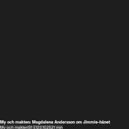
My och makten: Magdalena Andersson om Jimmie-hånet
My och makten
S1 E1
23.10.25
21 min