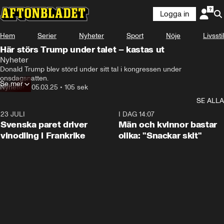
Logga in
Hem
Serier
Nyheter
Sport
Nöje
Livsstil
Här störs Trump under talet – kastas ut
Nyheter
Donald Trump blev störd under sitt tal i kongressen under 
onsdagsnatten.
Se mer
Nyheter
•
05.03.25
•
105 sek
SE ALLA
23 JULI
1:52
I DAG 14:07
Svenska paret driver
Män och kvinnor bastar
vinodling i Frankrike
olika: "Snackar skit"