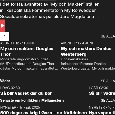
I det första avsnittet av ”My och Makten” ställer 
inrikespolitiska kommentatorn My Rohwedder 
Socialdemokraternas partiledare Magdalena 
Andersson till svars.
1
SE ALLA
AVSNITT 12
•
11 JUNI
26:27
AVSNITT 11
•
4 JUNI
2
My och makten: Douglas
My och makten: Denice
Thor
Westerberg
Moderata ungdomsförbundet 
Ungsvenskarnas 
(MUF:s) ordförande Douglas Thor 
förbundsordförande Denice 
gästar My och makten. I avsnittet 
Westerberg gästar My och makten.
diskuteras tonårsutvisningarna och 
avsnittet diskuteras migrationsfrå
hur Moderaterna ska locka väljare till 
och hur SD ska locka kvinnliga 
Väder
SE ALLA
valet i höst. 
väljare. 
I DAG 02:30
1:06
I GÅR 02:30
Så blir vädret där du bor
Så blir vädr
Senaste om konflikten i Mellanöstern
SE ALLA
NYHETER
•
17 FEB. 2025
0:45
NYHETER
•
16 F
500 dagar av krig i Gaza – se förödelsen
Nya vapen ti