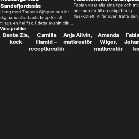
Sandefjordssås
Fabian visar alla sina tips och tric
hur man får till en riktigt härlig 
Häng med Thomas Sjögren och lär 
fläskkotlett. Vi får även träffa den 
dig hans allra bästa knep för att 
före detta schlagerkungen Fredrik
tillaga en hel fisk. I detta avsnitt blir 
som lämnat stan och sadlat om till
Våra profiler
de helstekt rödtunga med 
grisbonde på Gotland.
sandefjordssås och en magisk sallad 
Dante Zia,
Camilla
Anja Allvin,
Amanda
Fabia
på pepparrot och äpple.
kock
Hamid –
matkreatör
Wiger,
Joha
receptkreatör
matkreatör
k