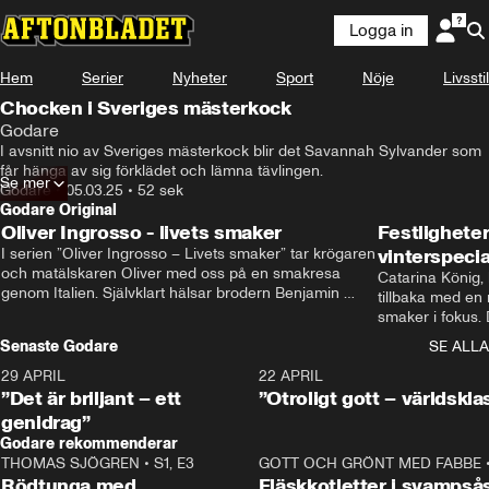
Logga in
Hem
Serier
Nyheter
Sport
Nöje
Livsstil
Chocken i Sveriges mästerkock
Godare
I avsnitt nio av Sveriges mästerkock blir det Savannah Sylvander som 
får hänga av sig förklädet och lämna tävlingen.
Se mer
Godare
•
05.03.25
•
52 sek
Godare Original
Oliver Ingrosso - livets smaker
Festlighete
I serien ”Oliver Ingrosso – Livets smaker” tar krögaren 
vinterspecia
och matälskaren Oliver med oss på en smakresa 
Catarina König, 
genom Italien. Självklart hälsar brodern Benjamin 
tillbaka med en
Ingrosso på i Rom.
smaker i fokus. D
julfavoriter och 
Senaste Godare
SE ALLA
succé.
29 APRIL
0:50
22 APRIL
”Det är briljant – ett
”Otroligt gott – världskla
genidrag”
Godare rekommenderar
THOMAS SJÖGREN
•
S1, E3
13:56
GOTT OCH GRÖNT MED FABBE
Rödtunga med
Fläskkotletter i svampså