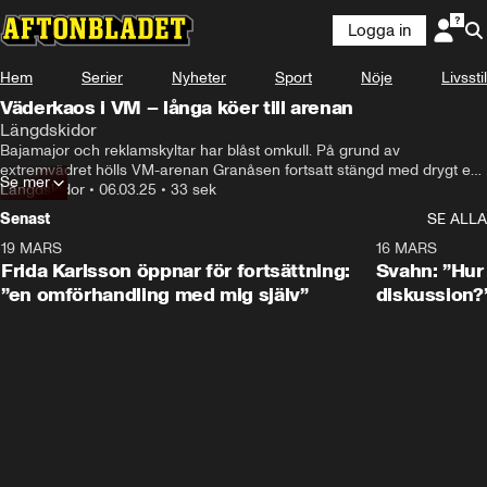
Logga in
Hem
Serier
Nyheter
Sport
Nöje
Livsstil
Väderkaos i VM – långa köer till arenan
Längdskidor
Bajamajor och reklamskyltar har blåst omkull. På grund av 
extremvädret hölls VM-arenan Granåsen fortsatt stängd med drygt en 
Se mer
timme kvar till start.
Längdskidor
•
06.03.25
•
33 sek
Senast
SE ALLA
19 MARS
0:26
16 MARS
Frida Karlsson öppnar för fortsättning:
Svahn: ”Hur 
”en omförhandling med mig själv”
diskussion?