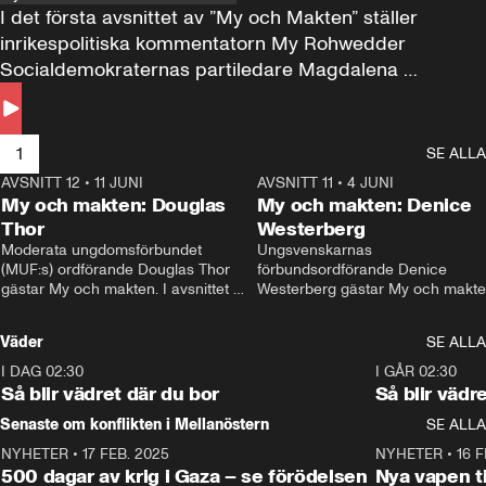
I det första avsnittet av ”My och Makten” ställer 
inrikespolitiska kommentatorn My Rohwedder 
Socialdemokraternas partiledare Magdalena 
Andersson till svars.
1
SE ALLA
AVSNITT 12
•
11 JUNI
26:27
AVSNITT 11
•
4 JUNI
2
My och makten: Douglas
My och makten: Denice
Thor
Westerberg
Moderata ungdomsförbundet 
Ungsvenskarnas 
(MUF:s) ordförande Douglas Thor 
förbundsordförande Denice 
gästar My och makten. I avsnittet 
Westerberg gästar My och makten.
diskuteras tonårsutvisningarna och 
avsnittet diskuteras migrationsfrå
hur Moderaterna ska locka väljare till 
och hur SD ska locka kvinnliga 
Väder
SE ALLA
valet i höst. 
väljare. 
I DAG 02:30
1:06
I GÅR 02:30
Så blir vädret där du bor
Så blir vädr
Senaste om konflikten i Mellanöstern
SE ALLA
NYHETER
•
17 FEB. 2025
0:45
NYHETER
•
16 F
500 dagar av krig i Gaza – se förödelsen
Nya vapen ti