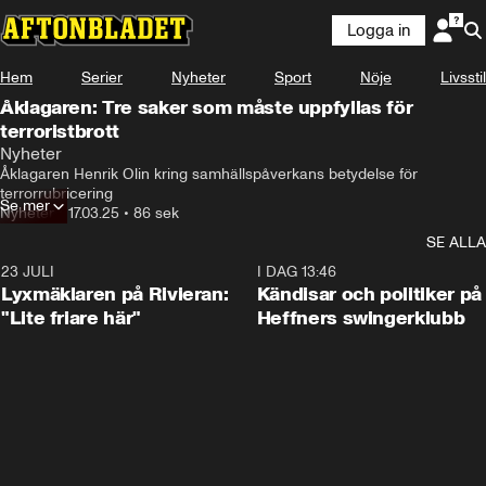
Logga in
Hem
Serier
Nyheter
Sport
Nöje
Livsstil
Åklagaren: Tre saker som måste uppfyllas för
terroristbrott
Nyheter
Åklagaren Henrik Olin kring samhällspåverkans betydelse för 
terrorrubricering
Se mer
Nyheter
•
17.03.25
•
86 sek
SE ALLA
23 JULI
2:02
I DAG 13:46
Lyxmäklaren på Rivieran:
Kändisar och politiker på
"Lite friare här"
Heffners swingerklubb