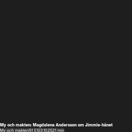
My och makten: Magdalena Andersson om Jimmie-hånet
My och makten
S1 E1
23.10.25
21 min