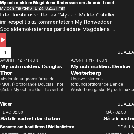
My och makten: Magdalena Andersson om Jimmie-hånet
My och makten
S1 E1
23.10.25
21 min
I det första avsnittet av ”My och Makten” ställer 
inrikespolitiska kommentatorn My Rohwedder 
Socialdemokraternas partiledare Magdalena 
Andersson till svars.
1
SE ALLA
AVSNITT 12
•
11 JUNI
26:27
AVSNITT 11
•
4 JUNI
2
My och makten: Douglas
My och makten: Denice
Thor
Westerberg
Moderata ungdomsförbundet 
Ungsvenskarnas 
(MUF:s) ordförande Douglas Thor 
förbundsordförande Denice 
gästar My och makten. I avsnittet 
Westerberg gästar My och makten.
diskuteras tonårsutvisningarna och 
avsnittet diskuteras migrationsfrå
hur Moderaterna ska locka väljare till 
och hur SD ska locka kvinnliga 
Väder
SE ALLA
valet i höst. 
väljare. 
I DAG 02:30
1:06
I GÅR 02:30
Så blir vädret där du bor
Så blir vädr
Senaste om konflikten i Mellanöstern
SE ALLA