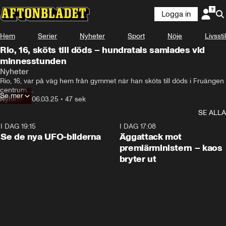
Logga in
Hem
Serier
Nyheter
Sport
Nöje
Livsstil
Rio, 16, sköts till döds – hundratals samlades vid
minnesstunden
Nyheter
Rio, 16, var på väg hem från gymmet när han sköts till döds i Fruängen 
centrum.

Se mer
Nyheter
•
06.03.25
•
47 sek
Omkring 100 personer samlades för en minnesstund.
SE ALLA
I DAG 19:15
0:36
I DAG 17:08
Se de nya UFO-bilderna
Äggattack mot
premiärministern – kaos
bryter ut