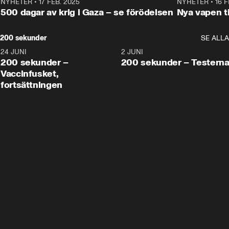
NYHETER
•
17 FEB. 2025
0:45
NYHETER
•
16 F
500 dagar av krig i Gaza – se förödelsen
Nya vapen ti
200 sekunder
SE ALLA
24 JUNI
5:00
2 JUNI
200 sekunder –
200 sekunder – Testern
Vaccinfusket,
fortsättningen