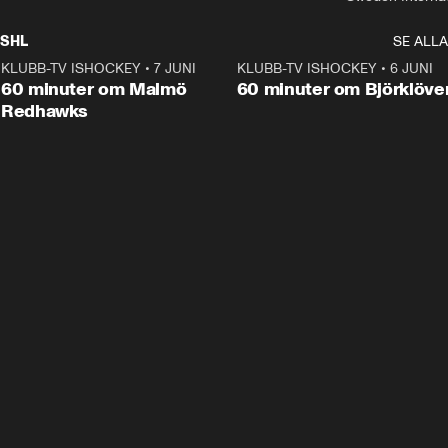
SHL
SE ALLA
KLUBB-TV ISHOCKEY
•
7 JUNI
1:02:53
KLUBB-TV ISHOCKEY
•
6 JUNI
1:0
Plus
60 minuter om Malmö
60 minuter om Björklöve
Redhawks