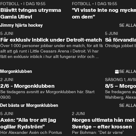
FOTBOLL
•
I DAG 19:55
0:29
FOTBOLL
•
I DAG 19:55
Blåvitt tvingas utrymma
”Vi visste inte nog mycke
Gamla Ullevi
om dem”
Jimmy hjärta hockey
SE ALLA
5 JUNI
11:14
5 JUNI
Får exklusiv inblick under Detroit-match
Så förvandl
Över 1 000 personer jobbar under en match, för att få 
Otroliga jobbet
allt att gå runt i Little Ceasars Arena i Detroit. Vi har 
fått en exklusiv inblick i hur allt fungerar inför och 
under match i världens bästa hockeyliga
Morgonklubben
SE ALLA
2 JUNI
SÄSONG 1, AVSN
2/6 - Morgonklubben
8/5 – Morg
Se tisdagens avsnitt av Morgonklubben här. Start 
Se fredagens av
09.00. 
Det bästa ur Morgonklubben
SE ALLA
5 JUNI
0:44
2 JUNI
Axén: ”Alla tror att jag
Norges ultimata hån mot
ogillar Rydström”
Sverige – efter krossen
Hör Alexander Axén och Pontus 
Per Bohman: ”Det är värre”