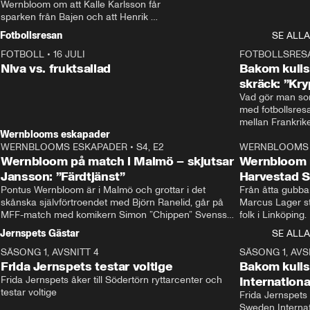
Wernbloom om att Kalle Karlsson får 
sparken från Bajen och att Henrik 
Rydström tar över
Fotbollsresan
SE ALLA
FOTBOLL
•
16 JULI
0:44
FOTBOLLSRES
Niva vs. fruktsallad
Bakom kulis
skräck: ”Kry
Vad gör man som
med fotbollsres
Wernblooms eskapader
WERNBLOOMS ESKAPADER
•
S4, E2
38:23
WERNBLOOMS 
Wernbloom på match i Malmö – skjutsar
Wernbloom 
Jansson: ”Färdtjänst”
Harvestad 
Pontus Wernbloom är i Malmö och grottar i det 
Från åtta gubbar 
skånska självförtroendet med Björn Ranelid, går på 
Marcus Lager sta
MFF-match med komikern Simon ”Chippen” Svensson 
folk i Linköping
och hjälper skadade stjärnbacken Pontus Jansson 
och Wernbloom kl
Jernspets Gästar
SE ALLA
hem. 
SÄSONG 1, AVSNITT 4
13:37
SÄSONG 1, AVS
Frida Jernspets testar voltige
Bakom kuli
Frida Jernspets åker till Södertörn ryttarcenter och 
Internation
testar voltige
Frida Jernspets 
Sweden Interna