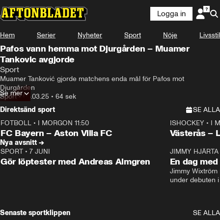
Logga in
Hem
Serier
Nyheter
Sport
Nöje
Livsstil
Pafos vann hemma mot Djurgården – Muamer
Tankovic avgjorde
Sport
Muamer Tanković gjorde matchens enda mål för Pafos mot 
Djurgården
Se mer
Sport
•
06.03.25
•
64 sek
Direktsänd sport
SE ALLA
FOTBOLL
•
I MORGON 11:50
ISHOCKEY
•
I 
Plus
Plus
FC Bayern – Aston Villa FC
Västerås – 
Nya avsnitt →
SPORT
•
7 JUNI
16:36
JIMMY HJÄRTA
Gör löptester med Andreas Almgren
En dag med 
Jimmy Wixtröm 
under debuten i
Senaste sportklippen
SE ALLA