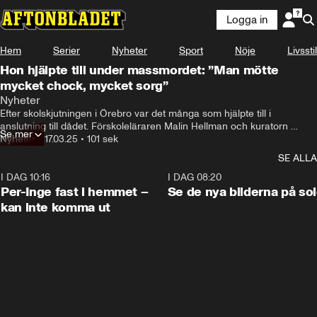
Logga in
Hem
Serier
Nyheter
Sport
Nöje
Livsstil
Hon hjälpte till under massmordet: ”Man mötte
mycket chock, mycket sorg”
Och så ringer min chef och säger att det

Nyheter
har skett ett våldsdåd på Risbergska.
Efter skolskjutningen i Örebro var det många som hjälpte till i 
anslutning till dådet. Förskoleläraren Malin Hellman och kuratorn 
Se mer
Sandra Mäkinen är två av dem.
Nyheter
•
17.03.25
•
101 sek
SE ALLA
I DAG 10:16
1:26
I DAG 08:20
Per-Inge fast i hemmet –
Se de nya bilderna på so
kan inte komma ut