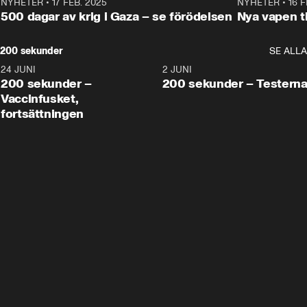
NYHETER
•
17 FEB. 2025
0:45
NYHETER
•
16 F
500 dagar av krig i Gaza – se förödelsen
Nya vapen ti
200 sekunder
SE ALLA
24 JUNI
5:00
2 JUNI
200 sekunder –
200 sekunder – Testern
Vaccinfusket,
fortsättningen