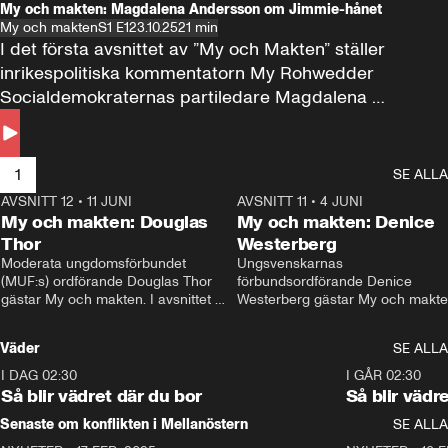
My och makten: Magdalena Andersson om Jimmie-hånet
My och makten
S1 E1
23.10.25
21 min
I det första avsnittet av ”My och Makten” ställer 
inrikespolitiska kommentatorn My Rohwedder 
Socialdemokraternas partiledare Magdalena 
Andersson till svars.
1
SE ALLA
AVSNITT 12
•
11 JUNI
26:27
AVSNITT 11
•
4 JUNI
2
My och makten: Douglas
My och makten: Denice
Thor
Westerberg
Moderata ungdomsförbundet 
Ungsvenskarnas 
(MUF:s) ordförande Douglas Thor 
förbundsordförande Denice 
gästar My och makten. I avsnittet 
Westerberg gästar My och makten.
diskuteras tonårsutvisningarna och 
avsnittet diskuteras migrationsfrå
hur Moderaterna ska locka väljare till 
och hur SD ska locka kvinnliga 
Väder
SE ALLA
valet i höst. 
väljare. 
I DAG 02:30
1:06
I GÅR 02:30
Så blir vädret där du bor
Så blir vädr
Senaste om konflikten i Mellanöstern
SE ALLA