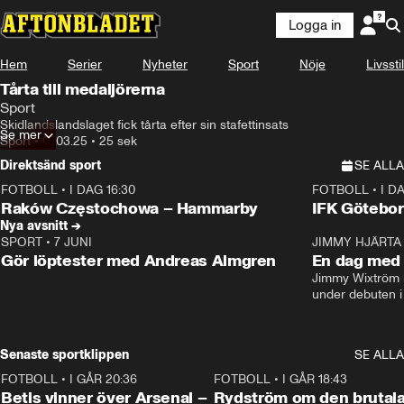
Logga in
Hem
Serier
Nyheter
Sport
Nöje
Livsstil
Tårta till medaljörerna
Sport
Skidlandslandslaget fick tårta efter sin stafettinsats
Se mer
Sport
•
07.03.25
•
25 sek
Direktsänd sport
SE ALLA
FOTBOLL
•
I DAG 16:30
FOTBOLL
•
I D
Plus
Plus
Raków Częstochowa – Hammarby
IFK Götebor
Nya avsnitt →
SPORT
•
7 JUNI
16:36
JIMMY HJÄRTA
Gör löptester med Andreas Almgren
En dag med 
Jimmy Wixtröm 
under debuten i
Senaste sportklippen
SE ALLA
FOTBOLL
•
I GÅR 20:36
1:30
FOTBOLL
•
I GÅR 18:43
Betis vinner över Arsenal –
Rydström om den brutal