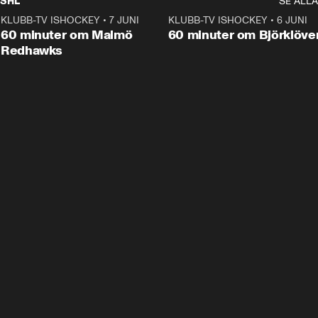
SHL
SE ALLA
KLUBB-TV ISHOCKEY
•
7 JUNI
1:02:53
KLUBB-TV ISHOCKEY
•
6 JUNI
1:0
Plus
60 minuter om Malmö
60 minuter om Björklöve
Redhawks