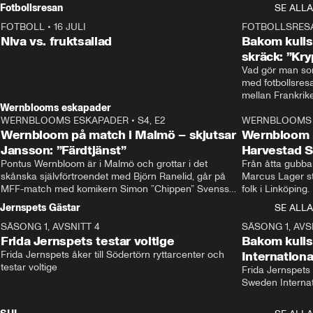
Rydström tar över
Fotbollsresan
SE ALLA
FOTBOLL
•
16 JULI
0:44
FOTBOLLSRES
Niva vs. fruktsallad
Bakom kulis
skräck: ”Kry
Vad gör man som
med fotbollsres
Wernblooms eskapader
WERNBLOOMS ESKAPADER
•
S4, E2
38:23
WERNBLOOMS 
Wernbloom på match i Malmö – skjutsar
Wernbloom 
Jansson: ”Färdtjänst”
Harvestad 
Pontus Wernbloom är i Malmö och grottar i det 
Från åtta gubbar 
skånska självförtroendet med Björn Ranelid, går på 
Marcus Lager sta
MFF-match med komikern Simon ”Chippen” Svensson 
folk i Linköping
och hjälper skadade stjärnbacken Pontus Jansson 
och Wernbloom kl
Jernspets Gästar
SE ALLA
hem. 
SÄSONG 1, AVSNITT 4
13:37
SÄSONG 1, AVS
Frida Jernspets testar voltige
Bakom kuli
Frida Jernspets åker till Södertörn ryttarcenter och 
Internation
testar voltige
Frida Jernspets 
Sweden Interna