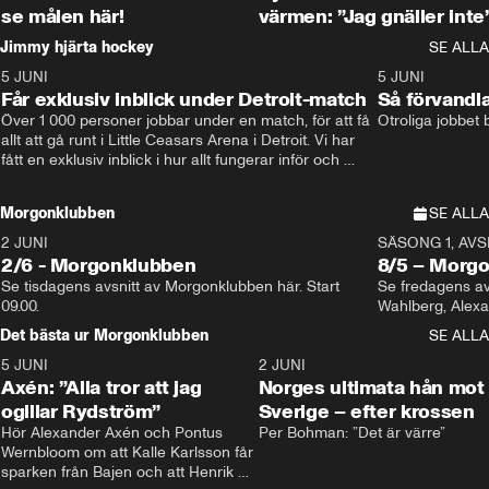
se målen här!
värmen: ”Jag gnäller inte
Jimmy hjärta hockey
SE ALLA
5 JUNI
11:14
5 JUNI
Får exklusiv inblick under Detroit-match
Så förvandl
Över 1 000 personer jobbar under en match, för att få 
Otroliga jobbet
allt att gå runt i Little Ceasars Arena i Detroit. Vi har 
fått en exklusiv inblick i hur allt fungerar inför och 
under match i världens bästa hockeyliga
Morgonklubben
SE ALLA
2 JUNI
SÄSONG 1, AVSN
2/6 - Morgonklubben
8/5 – Morg
Se tisdagens avsnitt av Morgonklubben här. Start 
Se fredagens av
09.00. 
Det bästa ur Morgonklubben
SE ALLA
5 JUNI
0:44
2 JUNI
Axén: ”Alla tror att jag
Norges ultimata hån mot
ogillar Rydström”
Sverige – efter krossen
Hör Alexander Axén och Pontus 
Per Bohman: ”Det är värre”
Wernbloom om att Kalle Karlsson får 
sparken från Bajen och att Henrik 