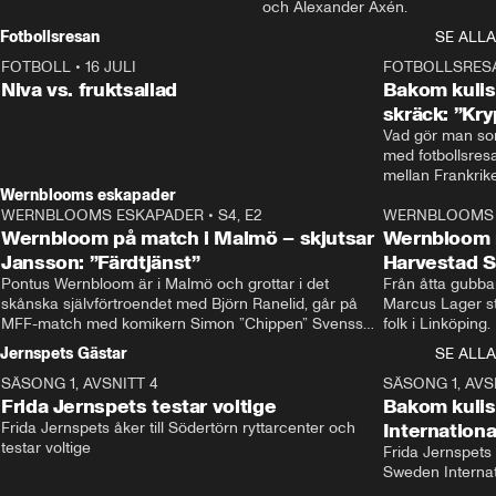
och Alexander Axén.
Fotbollsresan
SE ALLA
FOTBOLL
•
16 JULI
0:44
FOTBOLLSRES
Niva vs. fruktsallad
Bakom kulis
skräck: ”Kry
Vad gör man som
med fotbollsres
Wernblooms eskapader
WERNBLOOMS ESKAPADER
•
S4, E2
38:23
WERNBLOOMS 
Wernbloom på match i Malmö – skjutsar
Wernbloom 
Jansson: ”Färdtjänst”
Harvestad 
Pontus Wernbloom är i Malmö och grottar i det 
Från åtta gubbar 
skånska självförtroendet med Björn Ranelid, går på 
Marcus Lager sta
MFF-match med komikern Simon ”Chippen” Svensson 
folk i Linköping
och hjälper skadade stjärnbacken Pontus Jansson 
och Wernbloom kl
Jernspets Gästar
SE ALLA
hem. 
SÄSONG 1, AVSNITT 4
13:37
SÄSONG 1, AVS
Frida Jernspets testar voltige
Bakom kuli
Frida Jernspets åker till Södertörn ryttarcenter och 
Internation
testar voltige
Frida Jernspets 
Sweden Interna