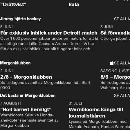
”Orättvist”
kula
Jimmy hjärta hockey
SE ALLA
5 JUNI
11:14
5 JUNI
Får exklusiv inblick under Detroit-match
Så förvandl
Över 1 000 personer jobbar under en match, för att få 
Otroliga jobbet
allt att gå runt i Little Ceasars Arena i Detroit. Vi har 
fått en exklusiv inblick i hur allt fungerar inför och 
under match i världens bästa hockeyliga
Morgonklubben
SE ALLA
2 JUNI
SÄSONG 1, AVSN
2/6 - Morgonklubben
8/5 – Morg
Se tisdagens avsnitt av Morgonklubben här. Start 
Se fredagens av
09.00. 
Det bästa ur Morgonklubben
SE ALLA
7 AUGUSTI
1:14
31 JULI
”Höll barnet hemligt”
Wernblooms känga till
Wernblooms Keisuke Honda-
journalistkåren
anekdoter i senaste avsnittet av 
Lyssna på Morgonklubben med 
Morgonklubben
Makoto Asahara, Pontus Wernblo