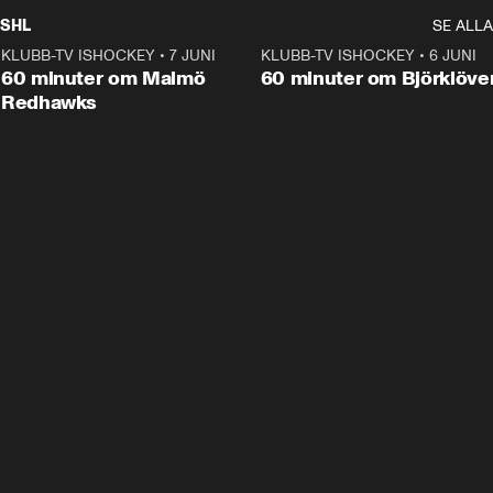
SHL
SE ALLA
KLUBB-TV ISHOCKEY
•
7 JUNI
1:02:53
KLUBB-TV ISHOCKEY
•
6 JUNI
1:0
Plus
60 minuter om Malmö
60 minuter om Björklöve
Redhawks