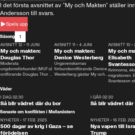
I det första avsnittet av ”My och Makten” ställe
Andersson till svars.
Spela upp
1
Säsong
AVSNITT 12
•
11 JUNI
26:27
AVSNITT 11
•
4 JUNI
23:40
AVSNITT 10
•
My och makten:
My och makten:
My och ma
Douglas Thor
Denice Westerberg
Elisabeth
Moderata 
Ungsvenskarnas 
Svantess
ungdomsförbundet (MUF:s) 
förbundsordförande Denice 
Kvinnorna, ek
ordförande Douglas Thor 
Westerberg gästar My och 
migrationen. E
gästar My och makten. I 
makten. I avsnittet 
Svantesson stäl
avsnittet diskuteras 
diskuteras migrationsfrågan 
när finansmini
Väder
tonårsutvisningarna och hur 
och hur SD ska locka 
Moderaterna ska locka 
kvinnliga väljare. 
I DAG 02:30
1:06
I GÅR 02:30
väljare till valet i höst. 
Så blir vädret där du bor
Så blir vädret där
Senaste om konflikten i Mellanöstern
NYHETER
•
17 FEB. 2025
0:45
NYHETER
•
16 FEB. 20
500 dagar av krig i Gaza – se
Nya vapen till Isr
förödelsen
Trump