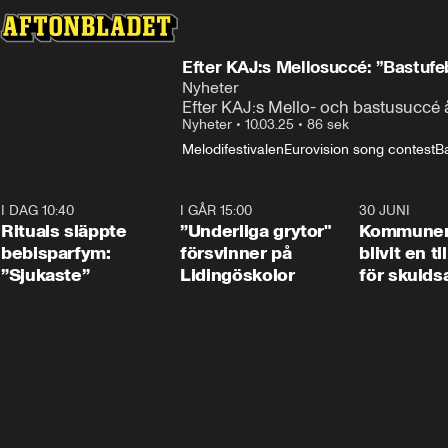
Efter KAJ:s Mellosuccé: ”Bastufe
Nyheter
Efter KAJ:s Mello- och bastusuccé å
Hur är t
Nyheter
•
10.03.25
•
86 sek
Melodifestivalen
Eurovision song contest
B
I DAG 10:40
1:01
I GÅR 15:00
1:07
30 JUNI
Rituals släppte
”Underliga grytor"
Kommune
bebisparfym:
försvinner på
blivit en ti
”Sjukaste”
Lidingöskolor
för skulds