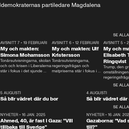
aldemokraternas partiledare Magdalena 
SE ALLA
7
AVSNITT 7
•
19 FEBRUARI
24:30
AVSNITT 6
•
12 FEBRUARI
27:30
AVSNITT 5
•
My och makten:
My och makten: Ulf
My och ma
Simona Mohamsson
Kristersson
Elisabeth
 
Tonårsutvisningarna, skolan 
Tonårsutvisningarna, 
Ringqvist
och och krisen i Liberalerna 
regeringsfrågan och 
Trump, den gr
står i fokus i det sjunde 
matpriserna står i fokus i 
omställningen
avsnittet av ”My och 
det sjätte avsnittet av ”My 
regeringsfråga
makten”. Se när 
och makten”. Se när 
centrum i det 
SE ALLA
Aftonbladets inrikespolitiska 
Aftonbladets inrikespolitiska 
avsnittet av ”
kommentator My 
kommentator My 
6
5 AUGUSTI
1:06
4 AUGUSTI
Makten”. Se nä
Rohwedder ställer 
Rohwedder ställer 
Så blir vädret där du bor
Så blir vädret där
Aftonbladets in
utbildnings- och 
statsminister Ulf Kristersson 
kommentator 
SE ALLA
integrationsminister Simona 
till svars.
Rohwedder stäl
Mohamsson till svars.
Centerpartiets
2
NYHETER
•
16 JAN. 2025
1:01
NYHETER
•
16 JAN. 20
Thand Ring till
Ahmed, 40, är fast i Gaza: ”Vill
Gazaborna: ”Vad s
tillbaka till Sverige”
till?”