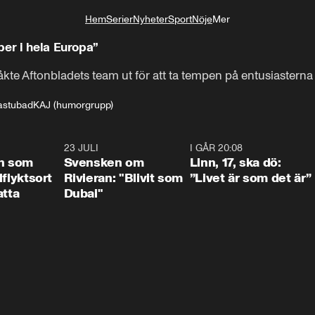
Hem
Serier
Nyheter
Sport
Nöje
Mer
Livsstil
ber i hela Europa”
kte Aftonbladets team ut för att ta tempen på entusiasterna 
emperaturen i bastu-Sverige just nu efter KAJ:s seger i Melodife
astubad
KAJ (humorgrupp)
1:24
23 JULI
1:42
I GÅR 20:08
4:3
n som
Svensken om
Linn, 17, ska dö:
llflyktsort
Rivieran: "Blivit som
”Livet är som det är”
atta
Dubai"