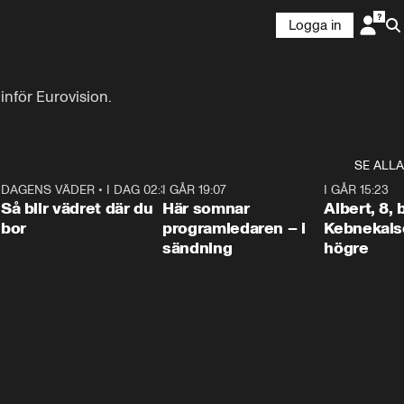
Logga in
inför Eurovision.
stivalen?
SE ALLA
6
DAGENS VÄDER
•
I DAG 02:30
1:06
I GÅR 19:07
0:45
I GÅR 15:23
Så blir vädret där du
Här somnar
Albert, 8,
bor
programledaren – i
Kebnekaise
sändning
högre