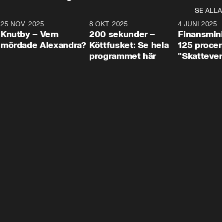
SE ALLA
3
25 NOV. 2025
31:05
8 OKT. 2025
4:29
4 JUNI 2025
Knutby – Vem
200 sekunder –
Finansmin
mördade Alexandra?
Köttfusket: Se hela
125 procent
programmet här
"Skattever
viktig uppg