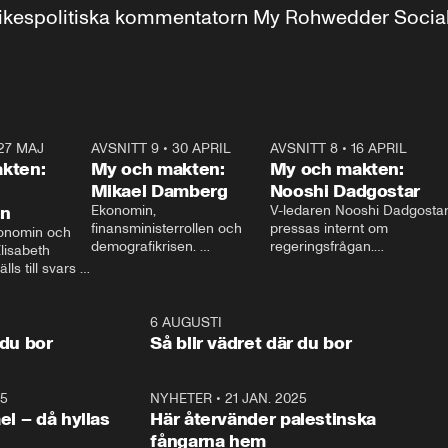
r inrikespolitiska kommentatorn My Rohwedder Soci
27 MAJ
3:51
AVSNITT 9
•
30 APRIL
24:00
AVSNITT 8
•
16 APRIL
25:1
kten:
My och makten:
My och makten:
Mikael Damberg
Nooshi Dadgostar
on
Ekonomin, 
V-ledaren Nooshi Dadgostar
finansministerrollen och 
pressas internt om 
onomin och 
demografikrisen. 
regeringsfrågan.

lisabeth 
Oppositionen ställs till svars 
I Aftonbladets 
ls till svars 
när Socialdemokraternas 
partiledarutfrågning ”My 
stern gästar 
Mikael Damberg gästar My 
och Makten” sätter hon ner 
My och Makten. 
och Makten. 
foten mot kritikerna:

1:06
6 AUGUSTI
1:0
– Vi ställer upp i val. Ska vi 
 du bor
Så blir vädret där du bor
vara med så sitter vi förstås 
25
1:22
NYHETER
•
21 JAN. 2025
0:5
ael – då hyllas
Här återvänder palestinska
fångarna hem