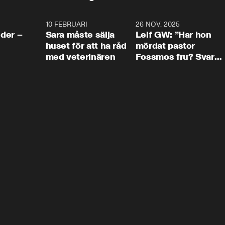
4:24
10 FEBRUARI
4:13
26 NOV. 2025
8:1
der –
Sara måste sälja
Leif GW: ”Har hon
huset för att ha råd
mördat pastor
med veterinären
Fossmos fru? Svar
nej.”