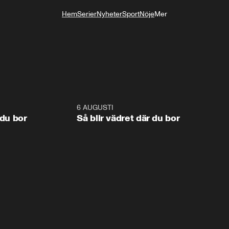
Hem
Serier
Nyheter
Sport
Nöje
Mer
Livsstil
1:06
6 AUGUSTI
1:0
 du bor
Så blir vädret där du bor