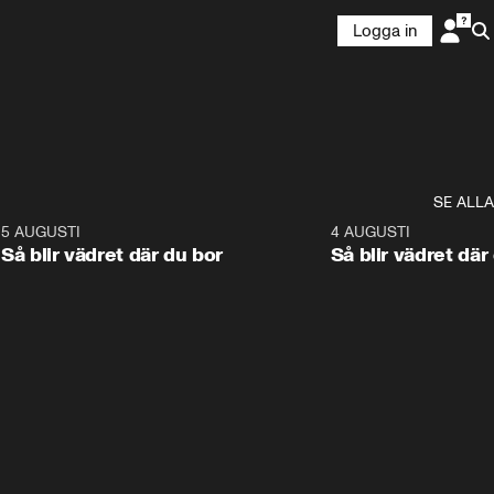
Logga in
SE ALLA
6
5 AUGUSTI
1:06
4 AUGUSTI
Så blir vädret där du bor
Så blir vädret där