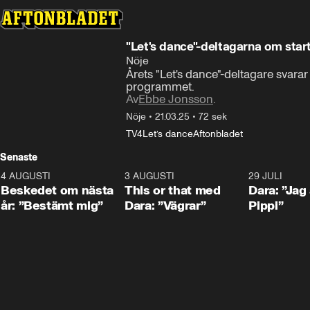
"Let's dance"-deltagarna om start
Nöje
Årets "Let's dance"-deltagare svara
programmet.
Av
Ebbe Jonsson
.
Nöje
•
21.03.25
•
72 sek
TV4
Let’s dance
Aftonbladet
Senaste
4 AUGUSTI
0:24
3 AUGUSTI
1:02
29 JULI
Beskedet om nästa
This or that med
Dara: ”Jag
år: ”Bestämt mig”
Dara: ”Vägrar”
Pippi”