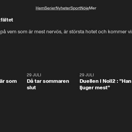
Hem
Serier
Nyheter
Sport
Nöje
Mer
Livsstil
fältet
r på vem som är mest nervös, är största hotet och kommer vin
0:41
29 JULI
0:39
29 JULI
0:4
 är som
Då tar sommaren
Duellen i Noll2 : ”Han
slut
ljuger mest”