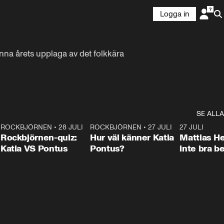
Logga in
na årets upplaga av det folkkära 
SE ALLA
7
ROCKBJÖRNEN
•
28 JULI
0:15
ROCKBJÖRNEN
•
27 JULI
0:46
27 JULI
Rockbjörnen-quiz:
Hur väl känner Katia
Mattias He
Katia VS Pontus
Pontus?
inte bra be