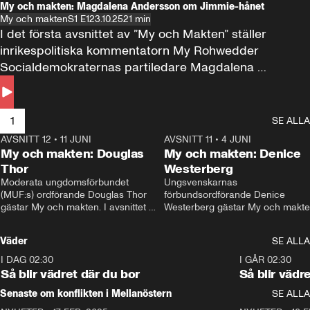
My och makten: Magdalena Andersson om Jimmie-hånet
My och makten
S1 E1
23.10.25
21 min
I det första avsnittet av ”My och Makten” ställer 
inrikespolitiska kommentatorn My Rohwedder 
Socialdemokraternas partiledare Magdalena 
Andersson till svars.
1
SE ALLA
AVSNITT 12
•
11 JUNI
26:27
AVSNITT 11
•
4 JUNI
2
My och makten: Douglas
My och makten: Denice
Thor
Westerberg
Moderata ungdomsförbundet 
Ungsvenskarnas 
(MUF:s) ordförande Douglas Thor 
förbundsordförande Denice 
gästar My och makten. I avsnittet 
Westerberg gästar My och makten.
diskuteras tonårsutvisningarna och 
avsnittet diskuteras migrationsfrå
hur Moderaterna ska locka väljare till 
och hur SD ska locka kvinnliga 
Väder
SE ALLA
valet i höst. 
väljare. 
I DAG 02:30
1:06
I GÅR 02:30
Så blir vädret där du bor
Så blir vädr
Senaste om konflikten i Mellanöstern
SE ALLA