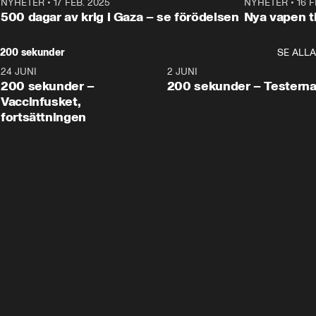
NYHETER
•
17 FEB. 2025
0:45
NYHETER
•
16 F
500 dagar av krig i Gaza – se förödelsen
Nya vapen ti
200 sekunder
SE ALLA
24 JUNI
5:00
2 JUNI
200 sekunder –
200 sekunder – Testern
Vaccinfusket,
fortsättningen