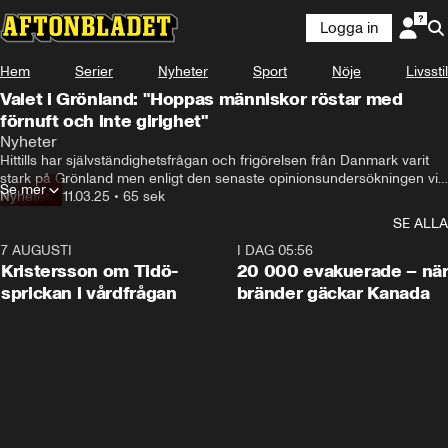
Logga in
Hem
Serier
Nyheter
Sport
Nöje
Livsstil
Valet i Grönland: "Hoppas människor röstar med
förnuft och inte girighet"
Nyheter
Hittills har självständighetsfrågan och frigörelsen från Danmark varit 
stark på Grönland men enligt den senaste opinionsundersökningen vill 
Se mer
85 procent av grönländarna inte lämna
Nyheter
•
11.03.25
•
65 sek
SE ALLA
7 AUGUSTI
0:42
I DAG 05:56
Kristersson om Tidö-
20 000 evakuerade – nä
sprickan i vårdfrågan
bränder gäckar Kanada