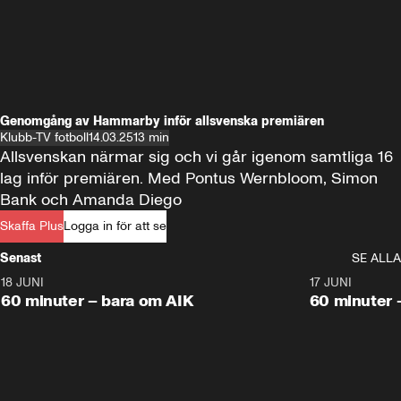
Genomgång av Hammarby inför allsvenska premiären
Klubb-TV fotboll
14.03.25
13 min
Allsvenskan närmar sig och vi går igenom samtliga 16 
lag inför premiären. Med Pontus Wernbloom, Simon 
Bank och Amanda Diego
Skaffa Plus
Logga in för att se
Senast
SE ALLA
18 JUNI
1:00:38
17 JUNI
Plus
Plus
60 minuter – bara om AIK
60 minuter