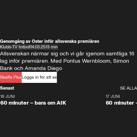
Genomgång av Öster inför allsvenska premiären
Klubb-TV fotboll
14.03.25
13 min
Allsvenskan närmar sig och vi går igenom samtliga 16 
lag inför premiären. Med Pontus Wernbloom, Simon 
Bank och Amanda Diego
Skaffa Plus
Logga in för att se
Senast
SE ALLA
18 JUNI
1:00:38
17 JUNI
Plus
Plus
60 minuter – bara om AIK
60 minuter