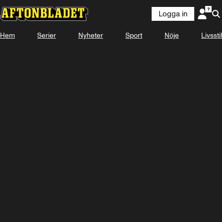
Logga in
Laddar ...
Hem
Serier
Nyheter
Sport
Nöje
Livsstil