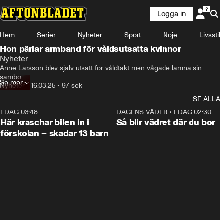
Logga in
Hem
Serier
Nyheter
Sport
Nöje
Livsstil
Hon pärlar armband för våldsutsatta kvinnor
Nyheter
#JagVågade startade som ett projekt efter att jag
Anne Larsson blev själv utsatt för våldtäkt men vågade lämna sin 
sambo.
Se mer
Nyheter
•
16.03.25
•
97 sek
SE ALLA
I DAG 03:48
0:29
DAGENS VÄDER
•
I DAG 02:30
Här kraschar bilen in i
Så blir vädret där du bor
förskolan – skadar 13 barn