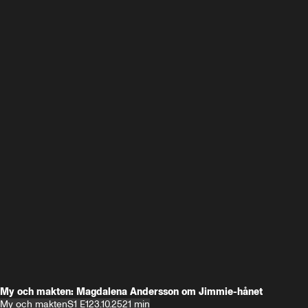
My och makten: Magdalena Andersson om Jimmie-hånet
My och makten
S1 E1
23.10.25
21 min