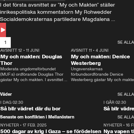
I det första avsnittet av ”My och Makten” ställer 
inrikespolitiska kommentatorn My Rohwedder 
Socialdemokraternas partiledare Magdalena 
Andersson till svars.
1
SE ALLA
AVSNITT 12
•
11 JUNI
26:27
AVSNITT 11
•
4 JUNI
2
My och makten: Douglas
My och makten: Denice
Thor
Westerberg
Moderata ungdomsförbundet 
Ungsvenskarnas 
(MUF:s) ordförande Douglas Thor 
förbundsordförande Denice 
gästar My och makten. I avsnittet 
Westerberg gästar My och makten.
diskuteras tonårsutvisningarna och 
avsnittet diskuteras migrationsfrå
hur Moderaterna ska locka väljare till 
och hur SD ska locka kvinnliga 
Väder
SE ALLA
valet i höst. 
väljare. 
I DAG 02:30
1:06
I GÅR 02:30
Så blir vädret där du bor
Så blir vädr
Senaste om konflikten i Mellanöstern
SE ALLA
NYHETER
•
17 FEB. 2025
0:45
NYHETER
•
16 F
500 dagar av krig i Gaza – se förödelsen
Nya vapen ti