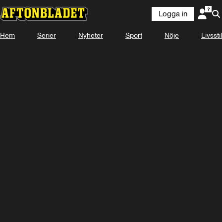
Logga in
Laddar ...
Hem
Serier
Nyheter
Sport
Nöje
Livsstil