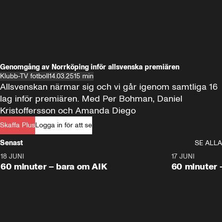
Genomgång av Norrköping inför allsvenska premiären
Klubb-TV fotboll
14.03.25
15 min
Allsvenskan närmar sig och vi går igenom samtliga 16 
lag inför premiären. Med Per Bohman, Daniel 
Kristoffersson och Amanda Diego
Skaffa Plus
Logga in för att se
Senast
SE ALLA
18 JUNI
1:00:38
17 JUNI
Plus
Plus
60 minuter – bara om AIK
60 minuter