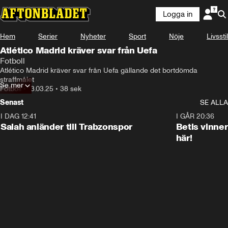
Logga in
Hem
Serier
Nyheter
Sport
Nöje
Livsstil
Atlético Madrid kräver svar från Uefa
Fotboll
Atlético Madrid kräver svar från Uefa gällande det bortdömda 
straffmålet
Se mer
Fotboll
•
13.03.25
•
38 sek
Senast
SE ALLA
I DAG 12:41
0:42
I GÅR 20:36
Salah anländer till Trabzonspor
Betis vinne
här!