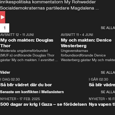
inrikespolitiska kommentatorn My Rohwedder 
Socialdemokraternas partiledare Magdalena 
Andersson till svars.
1
SE ALLA
AVSNITT 12
•
11 JUNI
26:27
AVSNITT 11
•
4 JUNI
2
My och makten: Douglas
My och makten: Denice
Thor
Westerberg
Moderata ungdomsförbundet 
Ungsvenskarnas 
(MUF:s) ordförande Douglas Thor 
förbundsordförande Denice 
gästar My och makten. I avsnittet 
Westerberg gästar My och makten.
diskuteras tonårsutvisningarna och 
avsnittet diskuteras migrationsfrå
hur Moderaterna ska locka väljare till 
och hur SD ska locka kvinnliga 
Väder
SE ALLA
valet i höst. 
väljare. 
I DAG 02:30
1:06
I GÅR 02:30
Så blir vädret där du bor
Så blir vädr
Senaste om konflikten i Mellanöstern
SE ALLA
NYHETER
•
17 FEB. 2025
0:45
NYHETER
•
16 F
500 dagar av krig i Gaza – se förödelsen
Nya vapen ti