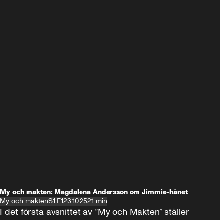
My och makten: Magdalena Andersson om Jimmie-hånet
My och makten
S1 E1
23.10.25
21 min
I det första avsnittet av ”My och Makten” ställer 