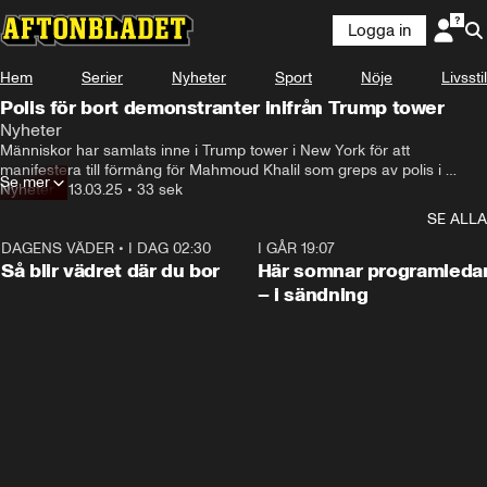
Logga in
Hem
Serier
Nyheter
Sport
Nöje
Livsstil
Polis för bort demonstranter inifrån Trump tower
Nyheter
Människor har samlats inne i Trump tower i New York för att 
manifestera till förmång för Mahmoud Khalil som greps av polis i 
Se mer
helgen.
Nyheter
•
13.03.25
•
33 sek
SE ALLA
DAGENS VÄDER
•
I DAG 02:30
1:06
I GÅR 19:07
Så blir vädret där du bor
Här somnar programleda
– i sändning