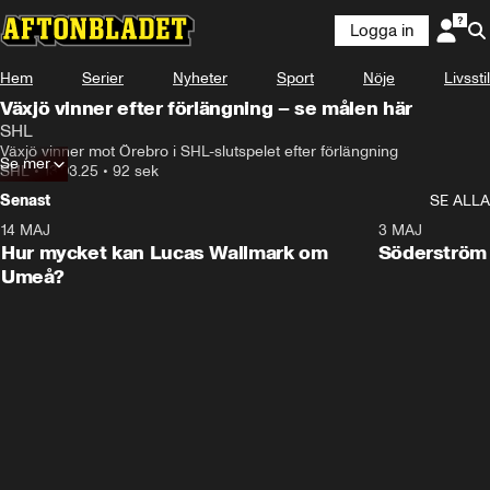
Logga in
Hem
Serier
Nyheter
Sport
Nöje
Livsstil
Växjö vinner efter förlängning – se målen här
SHL
Växjö vinner mot Örebro i SHL-slutspelet efter förlängning
Se mer
SHL
•
13.03.25
•
92 sek
Senast
SE ALLA
14 MAJ
1:18
3 MAJ
Plus
Hur mycket kan Lucas Wallmark om
Söderström
Umeå?