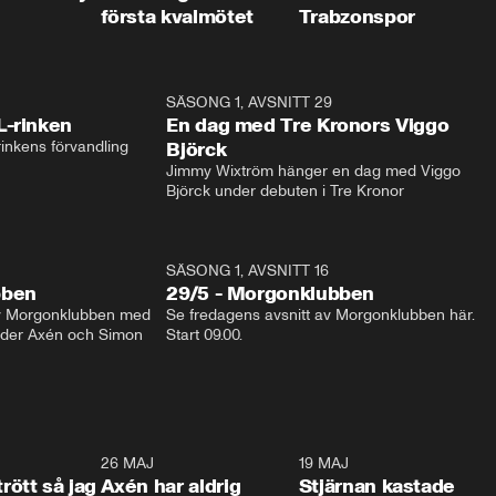
första kvalmötet
Trabzonspor
1:04
SÄSONG 1, AVSNITT 29
17:3
L-rinken
En dag med Tre Kronors Viggo
inkens förvandling
Björck
Jimmy Wixtröm hänger en dag med Viggo 
Björck under debuten i Tre Kronor
SÄSONG 1, AVSNITT 16
bben
29/5 - Morgonklubben
av Morgonklubben med 
Se fredagens avsnitt av Morgonklubben här. 
nder Axén och Simon 
Start 09.00. 
0:30
26 MAJ
0:31
19 MAJ
0:4
trött så jag
Axén har aldrig
Stjärnan kastade