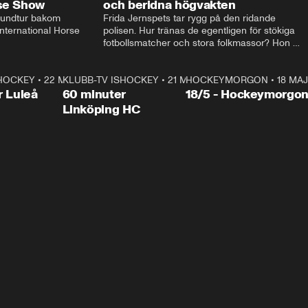
rse Show
och beridna högvakten
rundtur bakom 
Frida Jernspets tar rygg på den ridande 
ternational Horse 
polisen. Hur tränas de egentligen för stökiga 
fotbollsmatcher och stora folkmassor? Hon 
hälsar även på hos beridna högvakten, som 
den här dagen ska byta av högvakten, som 
SHOCKEY
1:00:28
•
22 MAJ
KLUBB-TV ISHOCKEY
vaktar slottet.
1:00:18
•
21 MAJ
HOCKEYMORGON
•
18 MAJ
Plus
r Luleå
60 minuter
18/5 - Hockeymorgo
Linköping HC