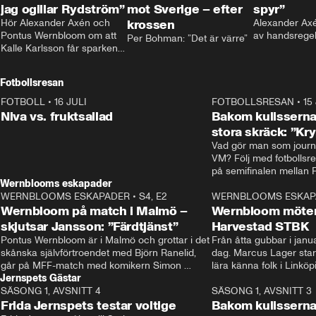
jag ogillar Rydström”
mot Sverige – efter
spyr”
Hör Alexander Axén och 
krossen
Alexander Axén
Pontus Wernbloom om att 
av handsrege
Per Bohman: ”Det är värre”
Kalle Karlsson får sparken 
från Bajen och att Henrik 
Rydström tar över
Fotbollsresan
FOTBOLL
•
16 JULI
0:44
FOTBOLLSRESAN
•
15
Niva vs. fruktsallad
Bakom kulisserna
stora skräck: ”Kr
Vad gör man som journa
VM? Följ med fotbollsr
Wernblooms eskapader
WERNBLOOMS ESKAPADER
•
S4, E2
38:23
WERNBLOOMS ESKAP
Wernbloom på match i Malmö –
Wernbloom möter
skjutsar Jansson: ”Färdtjänst”
Harvestad STBK
Pontus Wernbloom är i Malmö och grottar i det 
Från åtta gubbar i januar
skånska självförtroendet med Björn Ranelid, 
dag. Marcus Lager starta
går på MFF-match med komikern Simon 
lära känna folk i Linköp
Jernspets Gästar
”Chippen” Svensson och hjälper skadade 
STBK en institution – o
SÄSONG 1, AVSNITT 4
stjärnbacken Pontus Jansson hem. 
13:37
rakt in i värmen.
SÄSONG 1, AVSNITT 3
Frida Jernspets testar voltige
Bakom kulissern