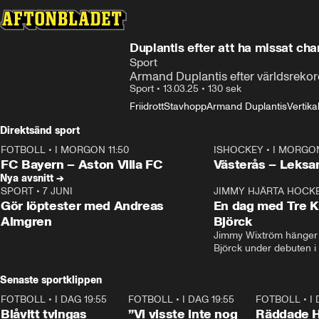
Duplantis efter att ha missat ch
Sport
Armand Duplantis efter världsreko
Sport
•
13.03.25
•
130 sek
Friidrott
Stavhopp
Armand Duplantis
Vertika
Direktsänd sport
FOTBOLL
•
I MORGON 11:50
ISHOCKEY
•
I MORGON
Plus
Plus
FC Bayern – Aston Villa FC
Västerås – Leksa
Nya avsnitt →
SPORT
•
7 JUNI
16:36
JIMMY HJÄRTA HOCK
Gör löptester med Andreas
En dag med Tre K
Almgren
Björck
Jimmy Wixtröm hänger 
Björck under debuten i
Senaste sportklippen
FOTBOLL
•
I DAG 19:55
0:29
FOTBOLL
•
I DAG 19:55
1:56
FOTBOLL
•
I
Blåvitt tvingas
”Vi visste inte nog
Räddade 