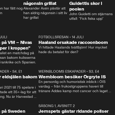
någonsin grillat
Guidettis skor i
 har fått nog 
Alexander Axén påstår att 
poolen
ln
han aldrig någonsin i sitt liv 
John Guidetti om stjärnans 
har grillat
utfall: ”Fick fiska upp”
 JULI
36:52
FOTBOLLSRESAN
•
14 JULI
0:3
 på VM – Nivas
Haaland orsakade raccoonboom
yper i kroppen”
Vi hittade Haalands tvättbjörn! Hur mycket 
hade du betalat för den?
list en matchdag på 
esan bakom kulisserna 
på semifinalen mellan Frankrike och Spanien. 
ADER
•
S4, E1
32:14
WERNBLOOMS ESKAPADER
•
S3, E4
33:1
Plus
 eldsjälen bakom
Wernbloom besöker Örgryte IS
En personlig och humoristisk inblick i ÖIS 
vardag – från frukostgruppens haveri till 
i 2021 till 75 spelare i 
tränare Addes kamp mot cancer och laget 
de ett 35+-lag för att 
som siktar mot Allsvenskan.
ing. Nu är Harvestad 
ch Wernbloom kliver 
14:14
SÄSONG 1, AVSNITT 2
24:5
a på Sweden
Jernspets gästar ridande poliser