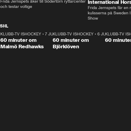
Frida Jernspets åker till Södertörn ryttarcenter 
International Ho
och testar voltige
Frida Jernspets får en 
kulisserna på Sweden In
Show
SHL
KLUBB-TV ISHOCKEY
1:02:53
•
7 JUNI
KLUBB-TV ISHOCKEY
1:00:59
•
6 JUNI
KLUBB-TV I
Plus
Plus
60 minuter om
60 minuter om
60 minute
Malmö Redhawks
Björklöven