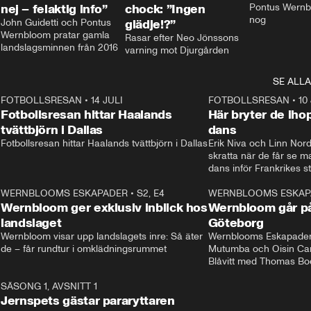
nej – felaktig info”
chock: ”Ingen
Pontus Wernbl
nog
John Guidetti och Pontus 
glädje!?”
Wernbloom pratar gamla 
Rasar efter Neo Jönssons 
landslagsminnen från 2016
varning mot Djurgården
SE ALLA
8
FOTBOLLSRESAN
•
14 JULI
41:35
FOTBOLLSRESAN
•
10
Fotbollsresan hittar Haalands
Här bryter de ih
tvättbjörn i Dallas
dans
Fotbollsresan hittar Haalands tvättbjörn i Dallas
Erik Niva och Linn Nord
skratta när de får se 
dans inför Frankrikes st
VM-kvartsfinalen. 
4
WERNBLOOMS ESKAPADER
•
S2, E4
24:20
WERNBLOOMS ESKAP
Plus
Wernbloom ger exklusiv inblick hos
Wernbloom går på
landslaget
Göteborg
Wernbloom visar upp landslagets inre: Så äter 
Wernblooms Eskapader:
de – får rundtur i omklädningsrummet
Mutumba och Oisin Cant
Blåvitt med Thomas Bo
0
SÄSONG 1, AVSNITT 1
25:12
Jernspets gästar pararyttaren