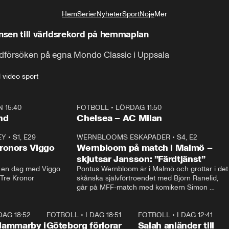
Hem
Serier
Nyheter
Sport
Nöje
Mer
Livsstil
ansen till världsrekord på hemmaplan
rdförsöken på egna Mondo Classic i Uppsala
l video sport
 15:40
FOTBOLL
•
LÖRDAG 11:50
Plus
nd
Chelsea – AC Milan
EY
•
S1, E29
17:38
WERNBLOOMS ESKAPADER
•
S4, E2
38:2
ronors Viggo
Wernbloom på match i Malmö –
skjutsar Jansson: ”Färdtjänst”
en dag med Viggo 
Pontus Wernbloom är i Malmö och grottar i det 
 Tre Kronor
skånska självförtroendet med Björn Ranelid, 
går på MFF-match med komikern Simon 
”Chippen” Svensson och hjälper skadade 
stjärnbacken Pontus Jansson hem. 
 DAG 18:52
2:17
FOTBOLL
•
I DAG 18:51
2:17
FOTBOLL
•
I DAG 12:41
0:4
Hammarby i
Göteborg förlorar
Salah anländer till