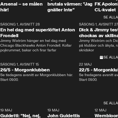
Arsenal – se målen
brutala värmen: ”Jag
FK Apoloni
här!
gnäller inte”
CL-kvalet
SE ALLA
8
SÄSONG 1, AVSNITT 28
20:38
SÄSONG 1, AVSNITT 2
Plus
En hel dag med superlöftet Anton
Dick & Jimmy test
Frondell
chockas av skill
Jimmy Wixtröm hänger en hel dag med 
Jimmy Wixtröm och Dick
Chicago Blackhawks Anton Frondell. Kollar 
på klubbor och åkyta, r
pojkrummet, bakar och firar farfar
skridskor 
SE ALLA
SÄSONG 1, AVSNITT 15
22 MAJ
26/5 - Morgonklubben
22/5 - Morgonkl
Se tisdagens avsnitt av Morgonklubben här. 
Se fredagens avsnitt a
Start 09.00. 
Start 09.00. 
SE ALLA
3
19 MAJ
0:39
19 MAJ
0:34
12 MAJ
Guidetti: ”Nej, nej,
John Guidettis
Wernbloom