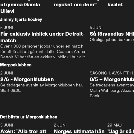
utrymma Gamla
mycket om dem”
kvalet
Ullevi
Jimmy hjärta hockey
5 JUNI
11:14
5 JUNI
Får exklusiv inblick under Detroit-
Så förvandlas NH
match
Otroliga jobbet bakom r
Över 1 000 personer jobbar under en match, 
för att få allt att gå runt i Little Ceasars Arena i 
Detroit. Vi har fått en exklusiv inblick i hur allt 
fungerar inför och under match i världens 
Morgonklubben
bästa hockeyliga
2 JUNI
SÄSONG 1, AVSNITT 11
2/6 - Morgonklubben
8/5 – Morgonklu
Se tisdagens avsnitt av Morgonklubben här. 
Se fredagens avsnitt 
Start 09.00. 
Malin Wahlberg, Alexa
Bank. 
Det bästa ur Morgonklubben
5 JUNI
0:44
2 JUNI
0:26
29 MAJ
Axén: ”Alla tror att
Norges ultimata hån
”Jag är så 