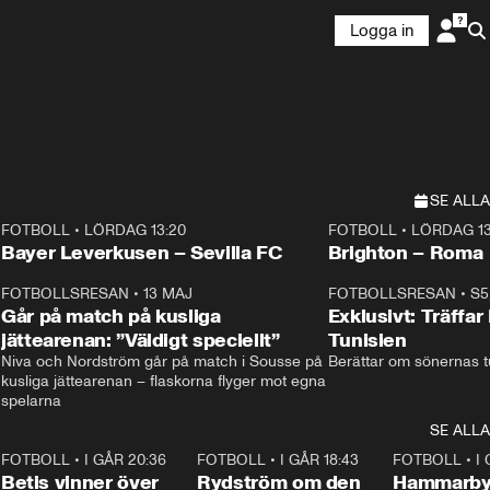
Logga in
SE ALLA
FOTBOLL
•
LÖRDAG 13:20
FOTBOLL
•
LÖRDAG 13
Plus
Plus
Bayer Leverkusen – Sevilla FC
Brighton – Roma
3
FOTBOLLSRESAN
•
13 MAJ
33:19
FOTBOLLSRESAN
•
S5
Går på match på kusliga
Exklusivt: Träffar
jättearenan: ”Väldigt speciellt”
Tunisien
Niva och Nordström går på match i Sousse på 
Berättar om sönernas tu
kusliga jättearenan – flaskorna flyger mot egna 
spelarna 
SE ALLA
2
FOTBOLL
•
I GÅR 20:36
1:30
FOTBOLL
•
I GÅR 18:43
0:46
FOTBOLL
•
I
Betis vinner över
Rydström om den
Hammarby 