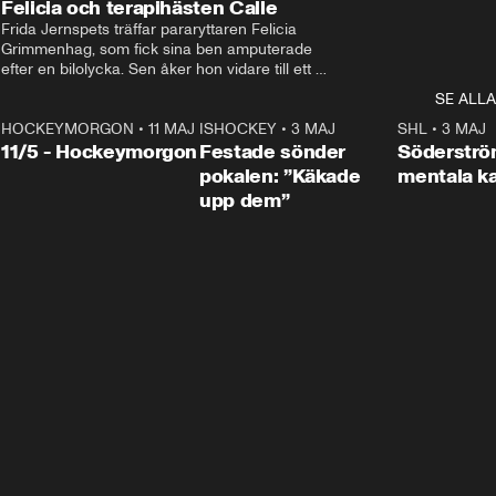
Felicia och terapihästen Calle
Frida Jernspets träffar pararyttaren Felicia 
Grimmenhag, som fick sina ben amputerade 
efter en bilolycka. Sen åker hon vidare till ett 
vård- och omsorgsboende med den 76 
SE ALLA
centimeter höga terapihästen Calle.
HOCKEYMORGON
•
11 MAJ
ISHOCKEY
•
3 MAJ
0:22
SHL
•
3 MAJ
n
11/5 - Hockeymorgon
Festade sönder
Söderströ
pokalen: ”Käkade
mentala 
upp dem”