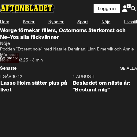
Logga in
Hem
Serier
Nyheter
Sport
Nöje
Livsstil
Worge förnekar fillers, Octomoms återkomst och
Ne–Yos alla flickvänner
Nöje
Podden ”Ett rent nöje” med Natalie Demirian, Linn Elmervik och Annie 
Månsson.
Se mer
Nöje
•
14.03.25
•
3 min
Senaste
SE ALLA
I GÅR 10:42
1:04
4 AUGUSTI
Lasse Holm sätter plus på
Beskedet om nästa år:
livet
”Bestämt mig”