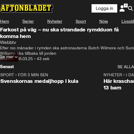
Logga in
Hem
Serier
Nyheter
Sport
Nöje
Livsstil
Farkost på väg – nu ska strandade rymdduon få
komma hem
10, 9, 8, 7, 6,
Webbtv
Efter nio månader i rymden ska astronauterna Butch Wilmore och Suni 
Williams åka tillbaka till jorden
Se mer
Webbtv
•
15.03.25
•
43 sek
Senast
SE ALLA
SPORT
•
FÖR 3 MIN SEN
0:43
NYHETER
•
I D
Svenskornas medaljhopp i kula
Här kraschar
13 barn