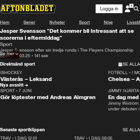
Logga in
Hem
Serier
Nyheter
Sport
Nöje
Livsstil
Jesper Svensson "Det kommer bli intressant att se
scorerna i eftermiddag"
Sport
Jesper Svensson efter sin tredje runda i The Players Championship
Se mer
Sport
•
15.03.25
•
141 sek
Direktsänd sport
SE ALLA
ISHOCKEY
FOTBOLL
•
I M
LIVE
Plus
Plus
Västerås – Leksand
Chels
Nya avsnitt →
SPORT
•
7 JUNI
16:36
JIMMY HJÄRTA
Gör löptester med Andreas Almgren
En dag med 
Jimmy Wixtröm 
under debuten i
Senaste sportklippen
SE ALLA
TRAV
•
I DAG 12:01
5:16
TRAV
•
I DAG 09:05