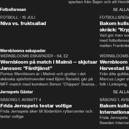
sparken från Bajen och att Henrik
Rydström tar över
Fotbollsresan
SE ALLA
FOTBOLL
•
16 JULI
0:44
FOTBOLLSRES
Niva vs. fruktsallad
Bakom kulis
skräck: ”Kry
Vad gör man som
med fotbollsres
Wernblooms eskapader
WERNBLOOMS ESKAPADER
•
S4, E2
38:23
WERNBLOOMS 
Wernbloom på match i Malmö – skjutsar
Wernbloom 
Jansson: ”Färdtjänst”
Harvestad 
Pontus Wernbloom är i Malmö och grottar i det 
Från åtta gubbar 
skånska självförtroendet med Björn Ranelid, går på 
Marcus Lager sta
MFF-match med komikern Simon ”Chippen” Svensson 
folk i Linköping
och hjälper skadade stjärnbacken Pontus Jansson 
och Wernbloom kl
Jernspets Gästar
SE ALLA
hem. 
SÄSONG 1, AVSNITT 4
13:37
SÄSONG 1, AVS
Frida Jernspets testar voltige
Bakom kuli
Frida Jernspets åker till Södertörn ryttarcenter och 
Internation
testar voltige
Frida Jernspets 
Sweden Interna