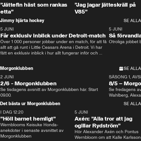
”Jättefin häst som rankas
”Jag jagar jätteskräll på
etta”
V85”
Jimmy hjärta hockey
SE ALLA
5 JUNI
11:14
5 JUNI
Får exklusiv inblick under Detroit-match
Så förvandl
Över 1 000 personer jobbar under en match, för att få 
Otroliga jobbet
allt att gå runt i Little Ceasars Arena i Detroit. Vi har 
fått en exklusiv inblick i hur allt fungerar inför och 
under match i världens bästa hockeyliga
Morgonklubben
SE ALLA
2 JUNI
SÄSONG 1, AVSN
2/6 - Morgonklubben
8/5 – Morg
Se tisdagens avsnitt av Morgonklubben här. Start 
Se fredagens av
09.00. 
Det bästa ur Morgonklubben
SE ALLA
I DAG 12:20
1:14
5 JUNI
”Höll barnet hemligt”
Axén: ”Alla tror att jag
Wernblooms Keisuke Honda-
ogillar Rydström”
anekdoter i senaste avsnittet av 
Hör Alexander Axén och Pontus 
Morgonklubben
Wernbloom om att Kalle Karlsson 