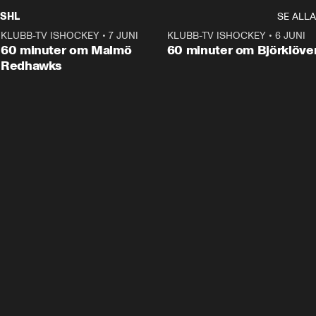
SHL
SE ALLA
KLUBB-TV ISHOCKEY
•
7 JUNI
1:02:53
KLUBB-TV ISHOCKEY
•
6 JUNI
1:0
Plus
60 minuter om Malmö
60 minuter om Björklöve
Redhawks