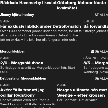
Räddade Hammarby i kvalet
Göteborg förlorar första
kvalmötet
Jimmy hjärta hockey
SE ALLA
5 JUNI
11:14
5 JUNI
Får exklusiv inblick under Detroit-match
Så förvandl
Över 1 000 personer jobbar under en match, för att få 
Otroliga jobbet
allt att gå runt i Little Ceasars Arena i Detroit. Vi har 
fått en exklusiv inblick i hur allt fungerar inför och 
under match i världens bästa hockeyliga
Morgonklubben
SE ALLA
2 JUNI
SÄSONG 1, AVSN
2/6 - Morgonklubben
8/5 – Morg
Se tisdagens avsnitt av Morgonklubben här. Start 
Se fredagens av
09.00. 
Det bästa ur Morgonklubben
SE ALLA
5 JUNI
0:44
2 JUNI
Axén: ”Alla tror att jag
Norges ultimata hån mot
ogillar Rydström”
Sverige – efter krossen
Hör Alexander Axén och Pontus 
Per Bohman: ”Det är värre”
Wernbloom om att Kalle Karlsson får 