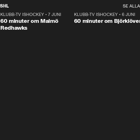
SHL
SE ALLA
KLUBB-TV ISHOCKEY
•
7 JUNI
1:02:53
KLUBB-TV ISHOCKEY
•
6 JUNI
1:0
Plus
60 minuter om Malmö
60 minuter om Björklöve
Redhawks