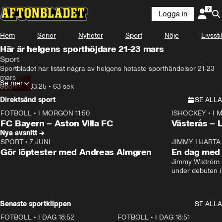
Logga in
Hem
Serier
Nyheter
Sport
Nöje
Livsstil
Här är helgens sporthöjdare 21-23 mars
Sport
Sportbladet har listat några av helgens hetaste sporthändelser 21-23 
mars
Se mer
Sport
•
17.03.25
•
63 sek
Direktsänd sport
SE ALLA
FOTBOLL
•
I MORGON 11:50
ISHOCKEY
•
I 
Plus
Plus
FC Bayern – Aston Villa FC
Västerås – 
Nya avsnitt →
SPORT
•
7 JUNI
16:36
JIMMY HJÄRTA
Gör löptester med Andreas Almgren
En dag med 
Jimmy Wixtröm 
under debuten i
Senaste sportklippen
SE ALLA
FOTBOLL
•
I DAG 18:52
2:17
FOTBOLL
•
I DAG 18:51