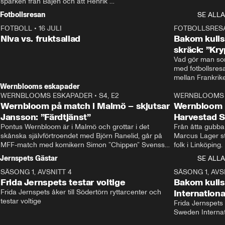
sparken från Bajen och att Henrik 
Rydström tar över
Fotbollsresan
SE ALLA
FOTBOLL
•
16 JULI
0:44
FOTBOLLSRES
Niva vs. fruktsallad
Bakom kulis
skräck: ”Kry
Vad gör man som
med fotbollsres
Wernblooms eskapader
WERNBLOOMS ESKAPADER
•
S4, E2
38:23
WERNBLOOMS 
Wernbloom på match i Malmö – skjutsar
Wernbloom 
Jansson: ”Färdtjänst”
Harvestad 
Pontus Wernbloom är i Malmö och grottar i det 
Från åtta gubbar 
skånska självförtroendet med Björn Ranelid, går på 
Marcus Lager sta
MFF-match med komikern Simon ”Chippen” Svensson 
folk i Linköping
och hjälper skadade stjärnbacken Pontus Jansson 
och Wernbloom kl
Jernspets Gästar
SE ALLA
hem. 
SÄSONG 1, AVSNITT 4
13:37
SÄSONG 1, AVS
Frida Jernspets testar voltige
Bakom kuli
Frida Jernspets åker till Södertörn ryttarcenter och 
Internation
testar voltige
Frida Jernspets 
Sweden Interna