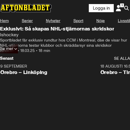
Logga in
Hem
Serier
Nyheter
Sport
Nöje
Livsstil
Exklusivt: Så skapas NHL-stjärnornas skridskor
Ishockey
Sportbladet får exklusiv rundtur hos CCM i Montreal, däe de visar hur 
NHL-stjärnorna testar klubbor och skräddarsyr sina skridskor
Se mer
Ishockey
•
18.03.25
•
18 min
Senast
SE ALLA
9 SEPTEMBER
18 AUGUSTI 16:
Plus
Plus
Örebro – Linköping
Örebro – Ti