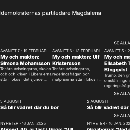
aldemokraternas partiledare Magdalena 
SE ALLA
7
AVSNITT 7
•
19 FEBRUARI
24:30
AVSNITT 6
•
12 FEBRUARI
27:30
AVSNITT 5
•
My och makten:
My och makten: Ulf
My och ma
Simona Mohamsson
Kristersson
Elisabeth
 
Tonårsutvisningarna, skolan 
Tonårsutvisningarna, 
Ringqvist
och och krisen i Liberalerna 
regeringsfrågan och 
Trump, den gr
står i fokus i det sjunde 
matpriserna står i fokus i 
omställningen
avsnittet av ”My och 
det sjätte avsnittet av ”My 
regeringsfråga
makten”. Se när 
och makten”. Se när 
centrum i det 
SE ALLA
Aftonbladets inrikespolitiska 
Aftonbladets inrikespolitiska 
avsnittet av ”
kommentator My 
kommentator My 
6
3 AUGUSTI
1:06
2 AUGUSTI
Makten”. Se nä
Rohwedder ställer 
Rohwedder ställer 
Så blir vädret där du bor
Så blir vädret där
Aftonbladets in
utbildnings- och 
statsminister Ulf Kristersson 
kommentator 
SE ALLA
integrationsminister Simona 
till svars.
Rohwedder stäl
Mohamsson till svars.
Centerpartiets
2
NYHETER
•
16 JAN. 2025
1:01
NYHETER
•
16 JAN. 20
Thand Ring till
Ahmed, 40, är fast i Gaza: ”Vill
Gazaborna: ”Vad s