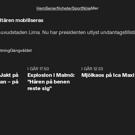
Hem
Serier
Nyheter
Sport
Nöje
Mer
Livsstil
itären mobiliseras
vudstaden Lima. Nu har presidenten utlyst undantagstillstånd 
utning
Gängvåldet
0:33
I GÅR 17:50
1:10
I GÅR 12:33
0:2
 Jakt på
Explosion i Malmö:
Mjölkaos på Ica Maxi
an – på
”Håren på benen
reste sig”