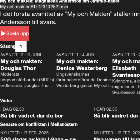
My och makten: Magdalena Andersson om Jimmie-hånet
My och makten
S1 E1
23.10.25
21 min
I det första avsnittet av ”My och Makten” ställe
Andersson till svars.
Spela upp
1
Säsong
AVSNITT 12
•
11 JUNI
26:27
AVSNITT 11
•
4 JUNI
23:40
AVSNITT 10
•
My och makten:
My och makten:
My och ma
Douglas Thor
Denice Westerberg
Elisabeth
Moderata 
Ungsvenskarnas 
Svantess
ungdomsförbundet (MUF:s) 
förbundsordförande Denice 
Kvinnorna, ek
ordförande Douglas Thor 
Westerberg gästar My och 
migrationen. E
gästar My och makten. I 
makten. I avsnittet 
Svantesson stäl
avsnittet diskuteras 
diskuteras migrationsfrågan 
när finansmini
Väder
tonårsutvisningarna och hur 
och hur SD ska locka 
Moderaterna ska locka 
kvinnliga väljare. 
I DAG 02:30
1:06
I GÅR 02:30
väljare till valet i höst. 
Så blir vädret där du bor
Så blir vädret där
Senaste om konflikten i Mellanöstern
NYHETER
•
17 FEB. 2025
0:45
NYHETER
•
16 FEB. 20
500 dagar av krig i Gaza – se
Nya vapen till Isr