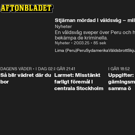
Stjärnan mördad i våldsvåg – mil
Nyheter
En våldsvåg sveper över Peru och hu
bekämpa de kriminella.
Nyheter
•
20.03.25
•
85 sek
Lima (Peru)
Peru
Sydamerika
Våldsbrott
Skj
DAGENS VÄDER
•
I DAG 02:30
1:06
I GÅR 21:41
0:35
I GÅR 18:52
Så blir vädret där du
Larmet: Misstänkt
Uppgifter:
bor
farligt föremål i
gärningsm
centrala Stockholm
samma ö