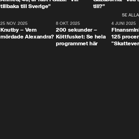
tillbaka till Sverige”
till?”
SE ALLA
3
25 NOV. 2025
31:05
8 OKT. 2025
4:29
4 JUNI 2025
Knutby – Vem
200 sekunder –
Finansmin
mördade Alexandra?
Köttfusket: Se hela
125 procent
programmet här
"Skattever
viktig uppg