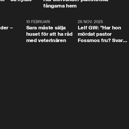
fångarna hem
4:24
10 FEBRUARI
4:13
26 NOV. 2025
8:1
der –
Sara måste sälja
Leif GW: ”Har hon
huset för att ha råd
mördat pastor
med veterinären
Fossmos fru? Svar
nej.”