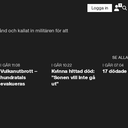
Logga in
och kallat in militären för att 
SE ALLA
4
I GÅR 11:08
0:27
I GÅR 10:22
1:12
I GÅR 07:04
Vulkanutbrott –
Kvinna hittad död:
17 dödade 
hundratals
”Sonen vill inte gå
evakueras
ut”