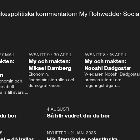
r inrikespolitiska kommentatorn My Rohwedder Soci
27 MAJ
3:51
AVSNITT 9
•
30 APRIL
24:00
AVSNITT 8
•
16 APRIL
25:1
kten:
My och makten:
My och makten:
Mikael Damberg
Nooshi Dadgostar
on
Ekonomin, 
V-ledaren Nooshi Dadgostar
finansministerrollen och 
pressas internt om 
onomin och 
demografikrisen. 
regeringsfrågan.

lisabeth 
Oppositionen ställs till svars 
I Aftonbladets 
ls till svars 
när Socialdemokraternas 
partiledarutfrågning ”My 
stern gästar 
Mikael Damberg gästar My 
och Makten” sätter hon ner 
My och Makten. 
och Makten. 
foten mot kritikerna:

1:06
4 AUGUSTI
1:0
– Vi ställer upp i val. Ska vi 
 du bor
Så blir vädret där du bor
vara med så sitter vi förstås 
25
1:22
NYHETER
•
21 JAN. 2025
0:5
ael – då hyllas
Här återvänder palestinska