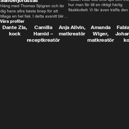
Sandefjordssås
hur man får till en riktigt härlig 
Häng med Thomas Sjögren och lär 
fläskkotlett. Vi får även träffa den 
dig hans allra bästa knep för att 
före detta schlagerkungen Fredrik
tillaga en hel fisk. I detta avsnitt blir 
som lämnat stan och sadlat om till
Våra profiler
de helstekt rödtunga med 
grisbonde på Gotland.
sandefjordssås och en magisk sallad 
Dante Zia,
Camilla
Anja Allvin,
Amanda
Fabia
på pepparrot och äpple.
kock
Hamid –
matkreatör
Wiger,
Joha
receptkreatör
matkreatör
k