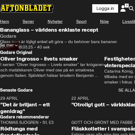
Logga in
Hem
Serier
Nyheter
Sport
Nöje
Livsstil
Bananglass – världens enklaste recept
Godare
Glass som är löjligt enkel att göra – du behöver bara bananer.
Se mer
Godare
•
18.03.25
•
40 sek
Godare Original
Oliver Ingrosso - livets smaker
Festlighete
I serien ”Oliver Ingrosso – Livets smaker” tar krögaren 
vinterspecia
och matälskaren Oliver med oss på en smakresa 
Catarina König, 
genom Italien. Självklart hälsar brodern Benjamin 
tillbaka med en
Ingrosso på i Rom.
smaker i fokus. D
julfavoriter och 
Senaste Godare
SE ALLA
succé.
29 APRIL
0:50
22 APRIL
”Det är briljant – ett
”Otroligt gott – världskla
genidrag”
Godare rekommenderar
THOMAS SJÖGREN
•
S1, E3
13:56
GOTT OCH GRÖNT MED FABBE
Rödtunga med
Fläskkotletter i svampså
Fabian visar alla sina tips och tric