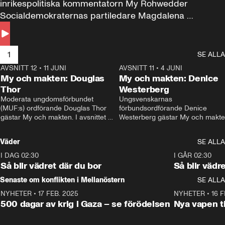
inrikespolitiska kommentatorn My Rohwedder 
Socialdemokraternas partiledare Magdalena 
Andersson till svars.
1
SE ALLA
AVSNITT 12
•
11 JUNI
26:27
AVSNITT 11
•
4 JUNI
2
My och makten: Douglas
My och makten: Denice
Thor
Westerberg
Moderata ungdomsförbundet 
Ungsvenskarnas 
(MUF:s) ordförande Douglas Thor 
förbundsordförande Denice 
gästar My och makten. I avsnittet 
Westerberg gästar My och makten.
diskuteras tonårsutvisningarna och 
avsnittet diskuteras migrationsfrå
hur Moderaterna ska locka väljare till 
och hur SD ska locka kvinnliga 
Väder
SE ALLA
valet i höst. 
väljare. 
I DAG 02:30
1:06
I GÅR 02:30
Så blir vädret där du bor
Så blir vädr
Senaste om konflikten i Mellanöstern
SE ALLA
NYHETER
•
17 FEB. 2025
0:45
NYHETER
•
16 F
500 dagar av krig i Gaza – se förödelsen
Nya vapen ti