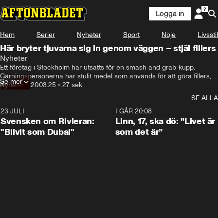
Logga in
Hem
Serier
Nyheter
Sport
Nöje
Livsstil
Här bryter tjuvarna sig in genom väggen – stjäl fillers
Nyheter
Ett företag i Stockholm har utsatts för en smash and grab-kupp. 
Gärningspersonerna har stulit medel som används för att göra fillers, 
Se mer
enligt källor. Ingen är gripen.
Nyheter
•
20.03.25
•
27 sek
SE ALLA
23 JULI
1:42
I GÅR 20:08
Svensken om Rivieran:
Linn, 17, ska dö: ”Livet är
"Blivit som Dubai"
som det är”