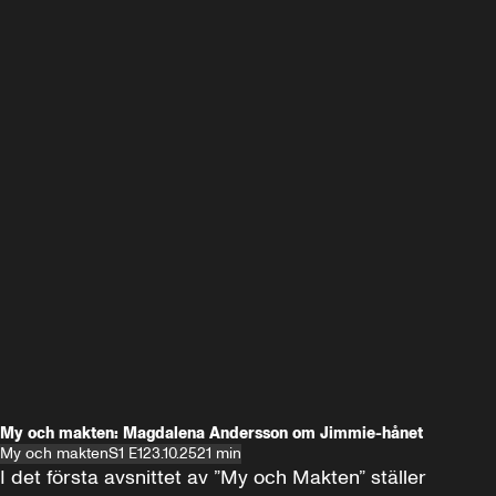
My och makten: Magdalena Andersson om Jimmie-hånet
My och makten
S1 E1
23.10.25
21 min
I det första avsnittet av ”My och Makten” ställer 