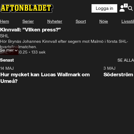
Logga in
Hem
Serier
Nyheter
Sport
Nöje
Livsstil
Kinnvall: ”Vilken press?”
SHL
Hör Brynäs Johannes Kinnvall efter segern mot Malmö i första SHL-
kvartsfinalmatchen.
Se mer
SHL
•
20.03.25
•
133 sek
Senast
SE ALLA
14 MAJ
1:18
3 MAJ
Plus
Hur mycket kan Lucas Wallmark om
Söderström
Umeå?