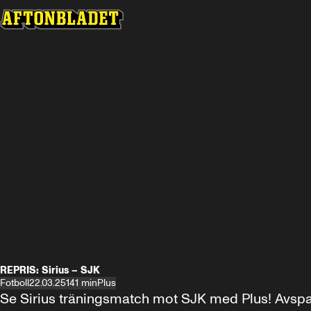
REPRIS: Sirius – SJK
Fotboll
22.03.25
141 min
Plus
Se Sirius träningsmatch mot SJK med Plus! Avspark