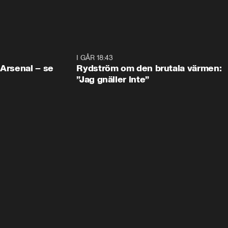
1:30
I GÅR 18:43
0:4
 Arsenal – se
Rydström om den brutala värmen:
”Jag gnäller inte”