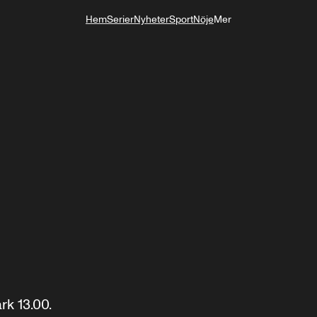
Hem
Serier
Nyheter
Sport
Nöje
Mer
Livsstil
 13.00.
