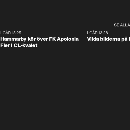
SE ALLA
6
I GÅR 15:25
1:31
I GÅR 13:28
Hammarby kör över FK Apolonia
Vilda bilderna på
Fier i CL-kvalet