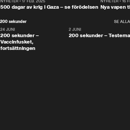
NYHETER
•
17 FEB. 2025
0:45
NYHETER
•
16 F
500 dagar av krig i Gaza – se förödelsen
Nya vapen ti
200 sekunder
SE ALLA
24 JUNI
5:00
2 JUNI
200 sekunder –
200 sekunder – Testern
Vaccinfusket,
fortsättningen