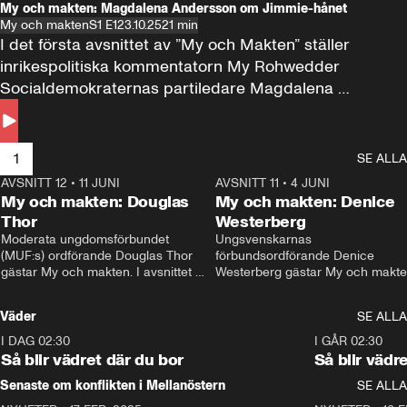
My och makten: Magdalena Andersson om Jimmie-hånet
My och makten
S1 E1
23.10.25
21 min
I det första avsnittet av ”My och Makten” ställer 
inrikespolitiska kommentatorn My Rohwedder 
Socialdemokraternas partiledare Magdalena 
Andersson till svars.
1
SE ALLA
AVSNITT 12
•
11 JUNI
26:27
AVSNITT 11
•
4 JUNI
2
My och makten: Douglas
My och makten: Denice
Thor
Westerberg
Moderata ungdomsförbundet 
Ungsvenskarnas 
(MUF:s) ordförande Douglas Thor 
förbundsordförande Denice 
gästar My och makten. I avsnittet 
Westerberg gästar My och makten.
diskuteras tonårsutvisningarna och 
avsnittet diskuteras migrationsfrå
hur Moderaterna ska locka väljare till 
och hur SD ska locka kvinnliga 
Väder
SE ALLA
valet i höst. 
väljare. 
I DAG 02:30
1:06
I GÅR 02:30
Så blir vädret där du bor
Så blir vädr
Senaste om konflikten i Mellanöstern
SE ALLA