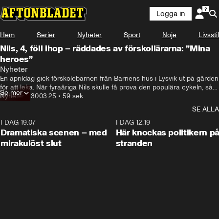
Logga in
Hem
Serier
Nyheter
Sport
Nöje
Livsstil
Nils, 4, föll ihop – räddades av förskollärarna: ”Mina
heroes”
Nyheter
En aprildag gick förskolebarnen från Barnens hus i Lysvik ut på gården 
för att leka. När fyraåriga Nils skulle få prova den populära cykeln, så 
Se mer
föll han plötsligt ihop.
Nyheter
•
30.03.25
•
59 sek
SE ALLA
I DAG 19:07
0:42
I DAG 12:19
Dramatiska scenen – med
Här knockas politikern p
mirakulöst slut
stranden