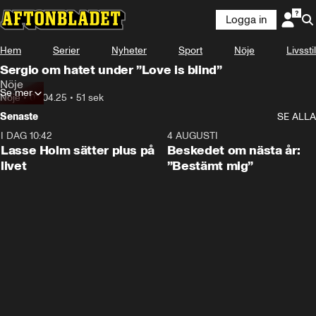
Logga in
Hem
Serier
Nyheter
Sport
Nöje
Livsstil
Sergio om hatet under ”Love is blind”
Nöje
Se mer
Nöje
•
02.04.25
•
51 sek
Senaste
SE ALLA
I DAG 10:42
1:04
4 AUGUSTI
Lasse Holm sätter plus på
Beskedet om nästa år:
livet
”Bestämt mig”