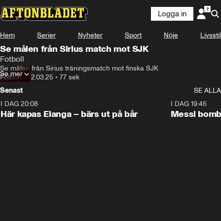
Logga in
Hem
Serier
Nyheter
Sport
Nöje
Livsstil
Se målen från Sirius match mot SJK
Fotboll
Se målen från Sirius träningsmatch mot finska SJK
Se mer
Fotboll
•
22.03.25
•
77 sek
Senast
SE ALLA
I DAG 20:08
1:07
I DAG 19:46
Här kapas Elanga – bärs ut på bår
Messi bomb