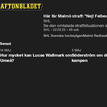
Här får Malmö straff: ”Nej! Felb
SHL
Se den omtalade straffsituationen 
SHL
•
22.03.25
•
48 sek
SHL Svenska hockeyligan
Malmö Redhaw
Senast
14 MAJ
1:18
3 MAJ
Plus
Hur mycket kan Lucas Wallmark om
Söderström om d
Umeå?
kampen