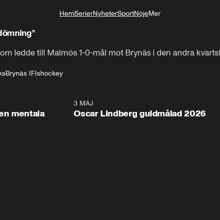
Hem
Serier
Nyheter
Sport
Nöje
Mer
Livsstil
edömning”
som ledde till Malmös 1-0-mål mot Brynäs i den andra kvart
ks
Brynäs IF
Ishockey
2:26
3 MAJ
1:0
en mentala
Oscar Lindberg guldmålad 2026