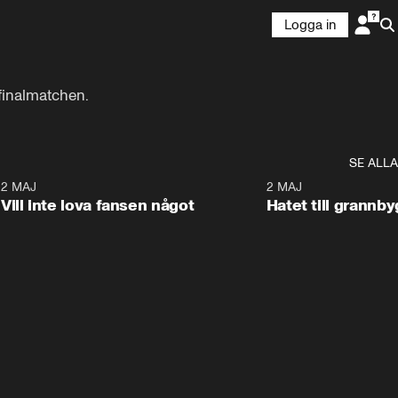
Logga in
sfinalmatchen.
SE ALLA
9
2 MAJ
0:33
2 MAJ
Vill inte lova fansen något
Hatet till grannb