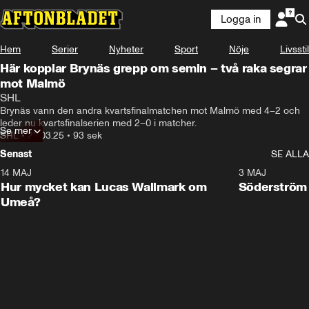
Logga in
Hem
Serier
Nyheter
Sport
Nöje
Livsstil
Här kopplar Brynäs grepp om semin – två raka segrar
mot Malmö
SHL
Brynäs vann den andra kvartsfinalmatchen mot Malmö med 4–2 och 
leder nu kvartsfinalserien med 2–0 i matcher.
Se mer
SHL
•
22.03.25
•
93 sek
Senast
SE ALLA
14 MAJ
1:18
3 MAJ
Plus
Hur mycket kan Lucas Wallmark om
Söderström
Umeå?