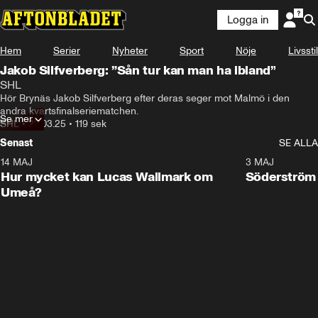
Logga in
Hem
Serier
Nyheter
Sport
Nöje
Livsstil
Jakob Silfverberg: ”Sån tur kan man ha ibland”
SHL
Hör Brynäs Jakob Silfverberg efter deras seger mot Malmö i den 
andra kvartsfinalseriematchen.
Se mer
SHL
•
22.03.25
•
119 sek
Senast
SE ALLA
14 MAJ
1:18
3 MAJ
Plus
Hur mycket kan Lucas Wallmark om
Söderström
Umeå?