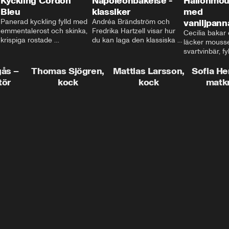
Kyckling Cordon
Napoleonbakelse -
Hallonmou
Bleu
klassiker
med
Panerad kyckling fylld med 
Andréa Brändström och 
vaniljpann
emmentalerost och skinka, 
Fredrika Hartzell visar hur 
Cecilia bakar e
krispiga rostade 
du kan laga den klassiska 
läcker mousse
salviapotatisar och hela 
napoleonbakelsen. En 
svartvinbär, fy
härligheten toppad med 
elegant och läcker efterrätt 
silkeslen vani
brynt smör och ärtor... Låter 
som imponerar vid varje 
gås –
Thomas Sjögren,
Mattias Larsson,
som vilar ova
Sofia He
det inte som en given succé 
tillfälle!
smulbotten. H
tör
kock
kock
matk
på middagsbordet i veckan? 
allting med va
Mattias visar dig alla tips 
vit chokladgrä
och trix för att du ska lyckas 
dig bästa tipse
med middagen.
dekorera en tår
snyggt!