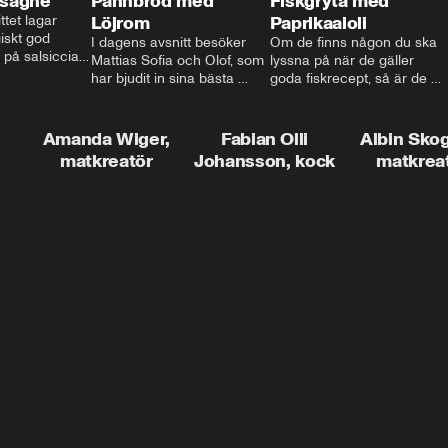
asagne
Pannbröd med
Fiskgryta med
ttet lagar 
Löjrom
Paprikaaioli
skt god 
I dagens avsnitt besöker 
Om de finns någon du ska 
 på salsiccia 
Mattias Sofia och Olof, som 
lyssna på när de gäller 
echamel och 
har bjudit in sina bästa 
goda fiskrecept, så är de 
ssa god ost. 
vänner Jessica och Roger, 
Thomas Sjögren. I det här 
ta!
för en trevlig middag. Han 
avsnittet får du receptet på 
visar hur man skapar en 
livets fiskgryta. Den perfekta 
Amanda Wiger,
Fabian Olli
Albin Sko
riktig restaurangupplevelse 
vardagsmatsfavoriten som 
matkreatör
Johansson, kock
matkrea
hemma, dom där extra 
funkar lika bra alla dagar i 
detaljerna som gör stor 
veckan.
skillnad och lyfta middagen 
till nästa nivå.