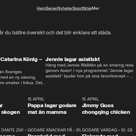
Hem
Serier
Nyheter
Sport
Nöje
Mer
Livsstil
r du bättre översikt och det blir enklare att städa.
Catarina König –
Jennie lagar asiatiskt
Häng med Jennie Walldén på en smarrig resa 
genom Asien! I nya programmet ”Jennie lagar 
ån Sveriges 
asiatiskt” bjuder hon på sina favoritrecept – 
 med en ny säsong, 
från fräscha vietnamesiska sommarrullar till 
s smaker i fokus. Det 
krispig koreansk Bibimbap. Massor av smak, 
ingel, julfavoriter och 
smarta tips och matglädje utlovas!
rns fester till succé.
1:29
15 APRIL
0:53
15 APRIL
1:2
ar
Pappa lagar godare
Jimmy Guos
 i skogen
mat än mamma
chongqing chicken
DANTE ZIA!
16:10
•
GODARE KNACKAR PÅ
S1, E1
26:05
•
S1, E3
GODARE VARDAG
•
S1, E8
9:2