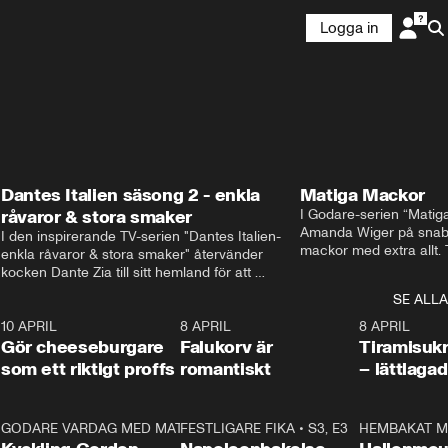
Logga in
Dantes Italien säsong 2 - enkla
Matiga Mackor
råvaror & stora smaker
I Godare-serien “Matig
Amanda Wiger på snabb
I den inspirerande TV-serien "Dantes Italien- 
mackor med extra allt. 
enkla råvaror & stora smaker" återvänder 
traditionella smörgåsarn
kocken Dante Zia till sitt hemland för att 
lunchmacka med chili ch
fördjupa sig i de kulinariska traditioner som 
SE ALLA
italiensk variant med vi
definierat Italiens själ. Denna säsong utforskar 
festliga snittar som gar
0
10 APRIL
Dante regionen Emilia-Romagna och staden 
2:04
8 APRIL
0:43
8 APRIL
Gör cheeseburgare
Parma, där han upptäcker den genuina 
Falukorv är
Tiramisuk
matfilosofin Cucina Povera.
som ett riktigt proffs
romantiskt
– lättlaga
2
GODARE VARDAG MED MATTIAS LARSSON
11:35
FESTLIGARE FIKA
•
S1, E6
•
S3, E3
13:18
HEMBAKAT M