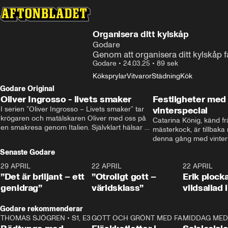
Organisera ditt kylskåp
Godare
Genom att organisera ditt kylskåp få
Godare
•
24.03.25
•
89 sek
Köksprylar
Vitvaror
Städning
Kök
Godare Original
Oliver Ingrosso - livets smaker
Festligheter med 
I serien ”Oliver Ingrosso – Livets smaker” tar 
vinterspecial
krögaren och matälskaren Oliver med oss på 
Catarina König, känd fr
en smakresa genom Italien. Självklart hälsar 
mästerkock, är tillbaka
brodern Benjamin Ingrosso på i Rom.
denna gång med vintern
blir småplock till glöggm
Senaste Godare
enkla knep som gör vinte
29 APRIL
0:50
22 APRIL
1:00
22 APRIL
”Det är briljant – ett
”Otroligt gott –
Erik plock
genidrag”
världsklass”
vildsallad
Godare rekommenderar
THOMAS SJÖGREN
•
S1, E3
13:56
GOTT OCH GRÖNT MED FABBE
12:17
MIDDAG MED 
•
S2, E2