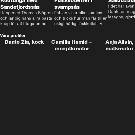
Rödtunga med
Fläskkotletter i
Salsiccial
Sandefjordssås
svampsås
I det här avsni
Dante en magi
Häng med Thomas Sjögren 
Fabian visar alla sina tips 
lasagne, gjord
och lär dig hans allra bästa 
och tricks hur man får till en 
med krämig b
knep för att tillaga en hel 
riktigt härlig fläskkotlett. Vi 
toppad med ma
fisk. I detta avsnitt blir de 
får även träffa den före 
Missa inte det
helstekt rödtunga med 
detta schlagerkungen 
Våra profiler
sandefjordssås och en 
Fredrik som lämnat stan 
Dante Zia, kock
Camilla Hamid –
Anja Allvin,
magisk sallad på pepparrot 
och sadlat om till grisbonde 
receptkreatör
matkreatör
och äpple.
på Gotland.