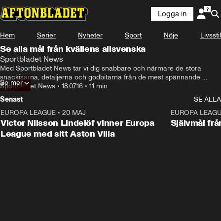
Logga in
Hem
Serier
Nyheter
Sport
Nöje
Livsstil
Se alla mål från kvällens allsvenska
Sportbladet News
Med Sportbladet News tar vi dig snabbare och närmare de stora 
snackisarna, detaljerna och godbitarna från de mest spännande 
Se mer
ligorna.
Sportbladet News
•
18.07.16
•
11 min
Senast
SE ALLA
EUROPA LEAGUE
•
20 MAJ
1:32
EUROPA LEAG
Victor Nilsson Lindelöf vinner Europa
Självmål frå
League med sitt Aston Villa