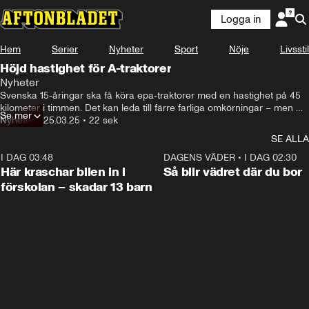
Logga in
Hem
Serier
Nyheter
Sport
Nöje
Livsstil
Höjd hastighet för A-traktorer
Nyheter
Svenska 15-åringar ska få köra epa-traktorer med en hastighet på 45 
kilometer i timmen. Det kan leda till färre farliga omkörningar – men 
Se mer
innebär också fler risker, enligt både trafikföreningen NTF och 
Nyheter
•
25.03.25
•
22 sek
forskningsinstitutet VTI.
SE ALLA
I DAG 03:48
0:29
DAGENS VÄDER
•
I DAG 02:30
Här kraschar bilen in i
Så blir vädret där du bor
förskolan – skadar 13 barn