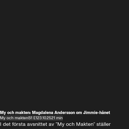
My och makten: Magdalena Andersson om Jimmie-hånet
My och makten
S1 E1
23.10.25
21 min
I det första avsnittet av ”My och Makten” ställer 