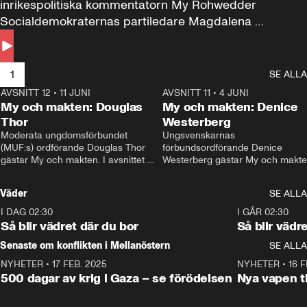
inrikespolitiska kommentatorn My Rohwedder 
Socialdemokraternas partiledare Magdalena 
Andersson till svars.
1
SE ALLA
AVSNITT 12
•
11 JUNI
26:27
AVSNITT 11
•
4 JUNI
2
My och makten: Douglas
My och makten: Denice
Thor
Westerberg
Moderata ungdomsförbundet 
Ungsvenskarnas 
(MUF:s) ordförande Douglas Thor 
förbundsordförande Denice 
gästar My och makten. I avsnittet 
Westerberg gästar My och makten.
diskuteras tonårsutvisningarna och 
avsnittet diskuteras migrationsfrå
hur Moderaterna ska locka väljare till 
och hur SD ska locka kvinnliga 
Väder
SE ALLA
valet i höst. 
väljare. 
I DAG 02:30
1:06
I GÅR 02:30
Så blir vädret där du bor
Så blir vädr
Senaste om konflikten i Mellanöstern
SE ALLA
NYHETER
•
17 FEB. 2025
0:45
NYHETER
•
16 F
500 dagar av krig i Gaza – se förödelsen
Nya vapen ti