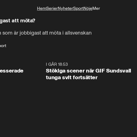
Hem
Serier
Nyheter
Sport
Nöje
Mer
Livsstil
igast att möta?
 som är jobbigast att möta i allsvenskan
port
0:31
I GÅR 18:53
1:4
tresserade
Stökiga scener när GIF Sundsvall
tunga svit fortsätter