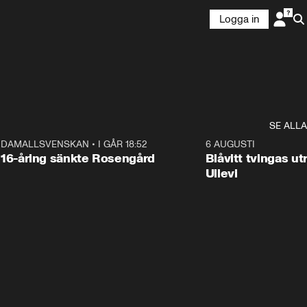
Logga in
SE ALLA
4
DAMALLSVENSKAN
•
I GÅR 18:52
0:47
6 AUGUSTI
16-åring sänkte Rosengård
Blåvitt tvingas 
Ullevi