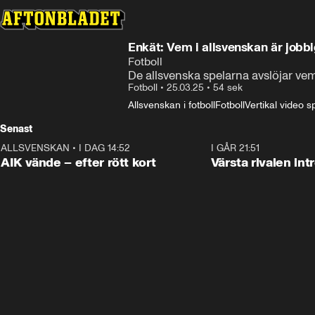
Enkät: Vem i allsvenskan är jobb
Fotboll
De allsvenska spelarna avslöjar vem
Fotboll
•
25.03.25
•
54 sek
Allsvenskan i fotboll
Fotboll
Vertikal video s
Senast
ALLSVENSKAN
•
I DAG 14:52
2:31
I GÅR 21:51
AIK vände – efter rött kort
Värsta rivalen in